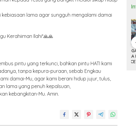
I
ari kebiasaan lama agar sungguh mengalami damai
gu Kerahiiman Ilahi*🙏🙏
 Bisnis dan
DONALD TRUMP,
ANTRI TIGA JAM DI
M
(9)
TARIF 32 PERSEN
BANDARA HOUSTON
K
ITNYA
DAN KISAH SEPATU
DAN MACETNYA
Y
mbus pintu yang terkunci, bahkan pintu HATI kami
A MINYAK
CIBADUYUT
POLITIK AMERIKA
ST
 adanya, tanpa kepura-puraan, sebab Engkau
AN
SERIKAT
POWER DUNIA
ami damai-Mu, agar kami berani hidup jujur, tulus,
aan lama yang penuh kepalsuan,
an kebangkitan-Mu. Amin.