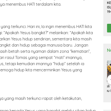
KE
ya menembus HATI terdalam kita.
IS
19
R
D
TE
ng terkunci. Hari ini, Ia ingin menembus HATI kita
i: “Apakah Yesus bangkit?” melainkan: “Apakah kita
rkan Yesus hidup sendirian, sementara kita masih
bangkit dan hidup sebagai manusia baru. Jangan
N
masih betah serta nyaman dalam zona “kematian”,
dari rasul Tomas yang sempat “mati” imannya,
, tetapi kemudian imannya “hidup” setelah ia
Semoga hidup kita mencerminkan Yesus yang
a Deli
Kapolresta Deli
Kapolresta Deli
Ka
g Gelar
Serdang Pimpin
Serdang Tinjau Dan
Se
n Pra Operasi
Upacara Pelepasan
Cek Gudang
Up
aya yang masih terkunci rapat oleh ketakutan,
 Toba”
Purna Bakti
Logistik KPU
Ha
2024
Personel Polresta
Na
Deli Serdang
man kepada Yesus yang bangkit melalui sikap hidup