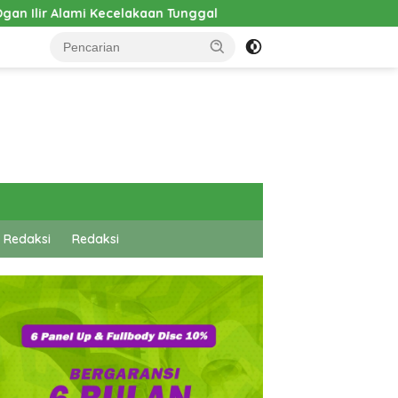
kaan Tunggal
Pembangunan Cathlab RSUD Hadrianus Si
 Redaksi
Redaksi