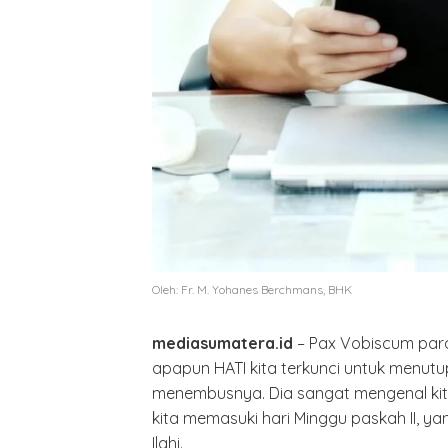
Oleh: Fr. M. Yohanes Berchmans, BHK
mediasumatera.id
– Pax Vobiscum para
apapun HATI kita terkunci untuk menutu
menembusnya. Dia sangat mengenal kita 
kita memasuki hari Minggu paskah II, y
Ilahi.