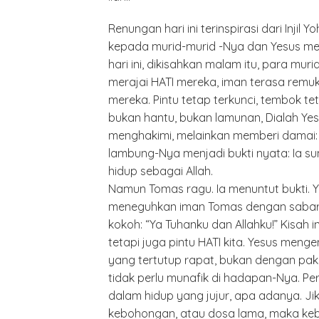
Renungan hari ini terinspirasi dari Injil
kepada murid-murid -Nya dan Yesus me
hari ini, dikisahkan malam itu, para muri
merajai HATI mereka, iman terasa remuk
mereka. Pintu tetap terkunci, tembok te
bukan hantu, bukan lamunan, Dialah Yes
menghakimi, melainkan memberi damai: 
lambung-Nya menjadi bukti nyata: Ia s
hidup sebagai Allah.
Namun Tomas ragu. Ia menuntut bukti. Y
meneguhkan iman Tomas dengan sabar. 
kokoh: “Ya Tuhanku dan Allahku!” Kisah 
tetapi juga pintu HATI kita. Yesus menge
yang tertutup rapat, bukan dengan paks
tidak perlu munafik di hadapan-Nya. Pe
dalam hidup yang jujur, apa adanya. Jik
kebohongan, atau dosa lama, maka keb