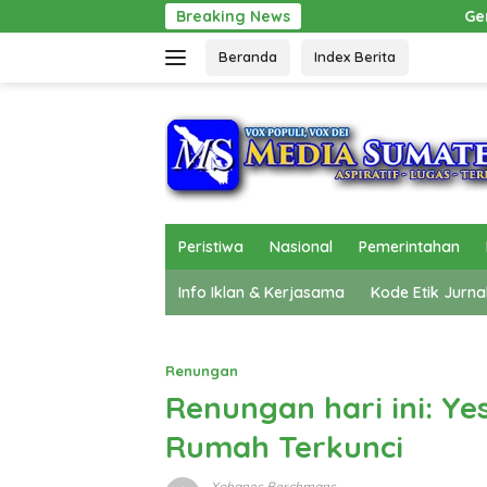
Langsung
Breaking News
Gerak Cepat Pol PP Beri 
ke
Beranda
Index Berita
konten
Peristiwa
Nasional
Pemerintahan
Info Iklan & Kerjasama
Kode Etik Jurna
Renungan
Renungan hari ini: Y
Rumah Terkunci
Yohanes Berchmans