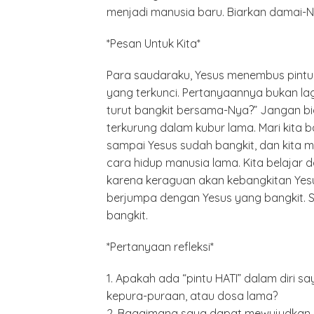
menjadi manusia baru. Biarkan damai-N
*Pesan Untuk Kita*
Para saudaraku, Yesus menembus pintu ya
yang terkunci. Pertanyaannya bukan lag
turut bangkit bersama-Nya?” Jangan bia
terkurung dalam kubur lama. Mari kita 
sampai Yesus sudah bangkit, dan kita 
cara hidup manusia lama. Kita belajar 
karena keraguan akan kebangkitan Yesus
berjumpa dengan Yesus yang bangkit. 
bangkit.
Polrest
*Pertanyaan refleksi*
Serdan
Latiha
1. Apakah ada “pintu HATI” dalam diri s
“Zebra
Tahun 
kepura-puraan, atau dosa lama?
2. Bagaimana saya dapat mewujudkan i