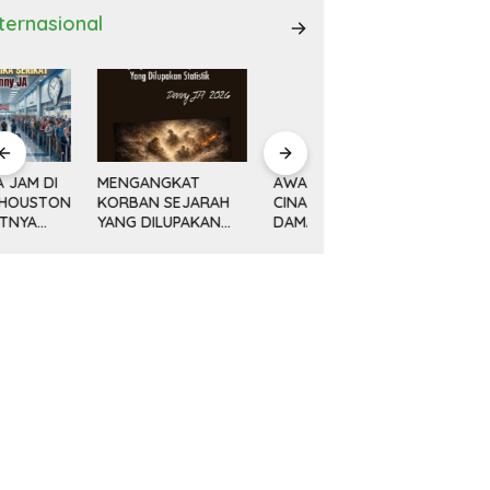
nternasional
ENGANGKAT
AWAL KEMAJUAN
Minyak, Bisnis dan
ORBAN SEJARAH
CINA DAN REVOLUSI
Politik (14) KETIKA
ANG DILUPAKAN
DAMAI DENG
MESIN MENGEBOR
ATISTIK
XIAOPING
LEBIH DALAM,
MELAMPAUI NURANI