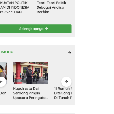
KUATAN POLITIK
Teori-Teori Politik
LAM DI INDONESIA
Sebagai Analisa
45–1965: DARI
Berfikir
EVOLUSI HINGGA
EMOKRASI
RPIMPIN
Selengkapnya
asional
polresta Deli
11 Rumah Rusak
Kapolresta Deli
rdang Pimpin
Diterjang Bandang
Serdang Pimpin
acara Peringatan
Di Tanah Pinem
Apel Gelar Pasukan
ri Pahlawan
Dairi
Ops Zebra Toba
sional
2024