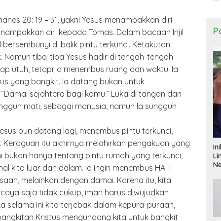
 Yohanes 20: 19 – 31, yakni Yesus menampakkan diri
Po
nampakkan diri kepada Tomas. Dalam bacaan Injil
d bersembunyi di balik pintu terkunci. Ketakutan
. Namun tiba-tiba Yesus hadir di tengah-tengah
tap utuh, tetapi Ia menembus ruang dan waktu. Ia
us yang bangkit. Ia datang bukan untuk
“Damai sejahtera bagi kamu.” Luka di tangan dan
ungguh mati, sebagai manusia, namun Ia sungguh
esus pun datang lagi, menembus pintu terkunci,
Keraguan itu akhirnya melahirkan pengakuan yang
In
ini bukan hanya tentang pintu rumah yang terkunci,
Li
N
nal kita luar dan dalam. Ia ingin menembus HATI
aan, melainkan dengan damai. Karena itu, kita
rcaya saja tidak cukup, iman harus diwujudkan
a selama ini kita terjebak dalam kepura-puraan,
angkitan Kristus mengundang kita untuk bangkit