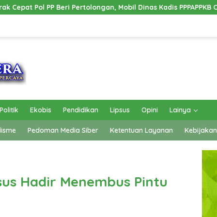
Pertolongan, Mobil Dinas Kadis PPPAPPKB Ogan Ilir Alami Kecela
Politik
Ekobis
Pendidikan
Lipsus
Opini
Lainya
lisme
Pedoman Media Siber
Ketentuan Layanan
Kebijakan
esus Hadir Menembus Pintu