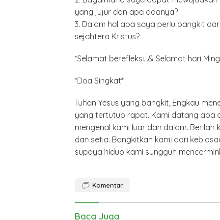
yang jujur dan apa adanya?
3. Dalam hal apa saya perlu bangkit d
sejahtera Kristus?
*Selamat berefleksi…& Selamat hari Ming
*Doa Singkat*
Minyak,
Politik 
BANGK
Tuhan Yesus yang bangkit, Engkau mene
NEGAR
yang tertutup rapat. Kami datang apa
MELAW
SUPER
mengenal kami luar dan dalam. Berilah k
dan setia. Bangkitkan kami dari kebias
supaya hidup kami sungguh mencermink
Komentar
Baca Juga