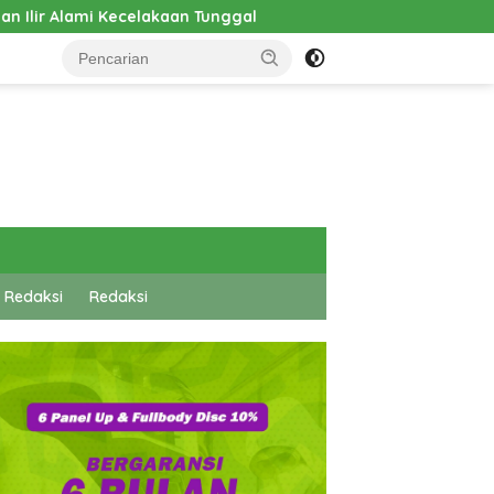
Pembangunan Cathlab RSUD Hadrianus Sinaga Dimulai, Wa
 Redaksi
Redaksi