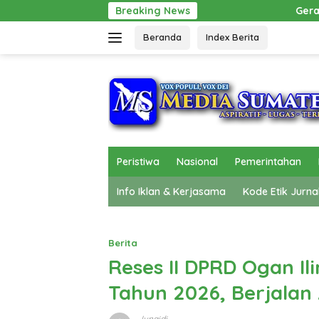
Langsung
Gerak Cepat Pol PP Beri Pertolongan, Mobi
Breaking News
ke
Beranda
Index Berita
konten
Peristiwa
Nasional
Pemerintahan
Info Iklan & Kerjasama
Kode Etik Jurna
Berita
Reses II DPRD Ogan Ili
Tahun 2026, Berjala
Junaidi