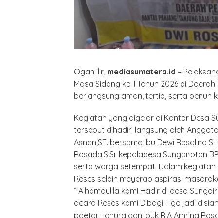
Ogan Ilir,
mediasumatera.id
– Pelaksana
Masa Sidang ke II Tahun 2026 di Daerah 
berlangsung aman, tertib, serta penuh
Kegiatan yang digelar di Kantor Desa Su
tersebut dihadiri langsung oleh Anggota
Asnan,SE. bersama Ibu Dewi Rosalina SH,
Rosada.S.Si. kepaladesa Sungairotan 
serta warga setempat. Dalam kegiatan 
Reses selain meyerap aspirasi masara
” Alhamdulila kami Hadir di desa Sunga
acara Reses kami Dibagi Tiga jadi disian
paetai Hanura dan Ibuk R.A Amrina Ros