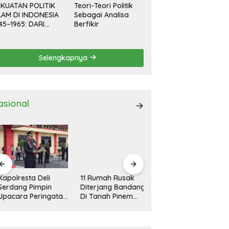
KUATAN POLITIK
Teori-Teori Politik
LAM DI INDONESIA
Sebagai Analisa
45–1965: DARI
Berfikir
EVOLUSI HINGGA
EMOKRASI
RPIMPIN
Selengkapnya
asional
polresta Deli
11 Rumah Rusak
Kapolresta Deli
rdang Pimpin
Diterjang Bandang
Serdang Pimpin
acara Peringatan
Di Tanah Pinem
Apel Gelar Pasukan
ri Pahlawan
Dairi
Ops Zebra Toba
sional
2024