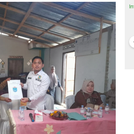
I
 Bisnis dan
DONALD TRUMP,
ANTRI TIGA JAM DI
M
(9)
TARIF 32 PERSEN
BANDARA HOUSTON
K
ITNYA
DAN KISAH SEPATU
DAN MACETNYA
Y
A MINYAK
CIBADUYUT
POLITIK AMERIKA
ST
AN
SERIKAT
POWER DUNIA