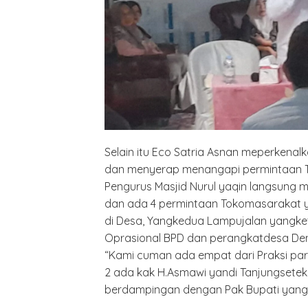
Selain itu Eco Satria Asnan meperkenal
dan menyerap menangapi permintaan T
Pengurus Masjid Nurul yaqin langsung 
dan ada 4 permintaan Tokomasarakat 
di Desa, Yangkedua Lampujalan yangke
Oprasional BPD dan perangkatdesa De
Polrest
Serdan
“Kami cuman ada empat dari Praksi parta
Latiha
2 ada kak H.Asmawi yandi Tanjungsetek
“Zebra
berdampingan dengan Pak Bupati yang
Tahun 