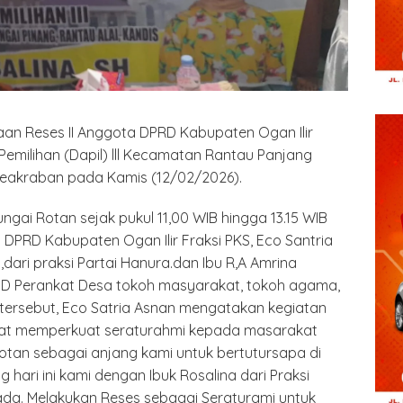
an Reses II Anggota DPRD Kabupaten Ogan Ilir
Pemilihan (Dapil) lll Kecamatan Rantau Panjang
 keakraban pada Kamis (12/02/2026).
ngai Rotan sejak pukul 11,00 WIB hingga 13.15 WIB
 DPRD Kabupaten Ogan Ilir Fraksi PKS, Eco Santria
dari praksi Partai Hanura.dan Ibu R,A Amrina
BPD Perankat Desa tokoh masyarakat, tokoh agama,
tersebut, Eco Satria Asnan mengatakan kegiatan
kat memperkuat seraturahmi kepada masarakat
irotan sebagai anjang kami untuk bertutursapa di
g hari ini kami dengan Ibuk Rosalina dari Praksi
ada. Melakukan Reses sebagai Seraturami untuk