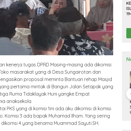
KE
IS
19
R
D
TE
N
kan kenerja tugas DPRD Masing-masing ada dikomisi
oko masarakat yang di Desa Sungairotan dan
mengasikan proposal meminta Bantuan rehap Masjid
yang pertama mintak di Bangun Jalan Setapak yang
tiga Ruma Tidaklayak Huni yangke Empat
nia anaksekola
a Deli
Kapolresta Deli
Kapolresta Deli
Ka
g Gelar
Serdang Pimpin
Serdang Tinjau Dan
Se
i PKS yang di komisi 1ini ada aku dikomisi di komisi
n Pra Operasi
Upacara Pelepasan
Cek Gudang
Up
o. Komisi 3 ada bapak Muhamad Ilham. Yang sering
 Toba”
Purna Bakti
Logistik KPU
Ha
 dikomsi 4 yang benama Muammad Sayuti.SH.
2024
Personel Polresta
Na
Deli Serdang