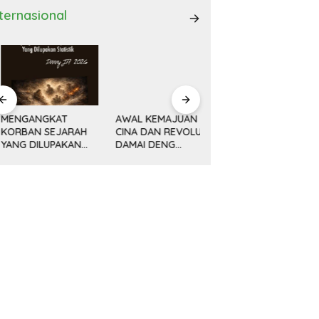
nternasional
ENGANGKAT
AWAL KEMAJUAN
Minyak, Bisnis dan
ORBAN SEJARAH
CINA DAN REVOLUSI
Politik (14) KETIKA
ANG DILUPAKAN
DAMAI DENG
MESIN MENGEBOR
ATISTIK
XIAOPING
LEBIH DALAM,
MELAMPAUI NURANI