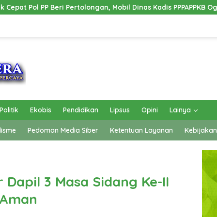
l Dinas Kadis PPPAPPKB Ogan Ilir Alami Kecelakaan Tunggal
Politik
Ekobis
Pendidikan
Lipsus
Opini
Lainya
lisme
Pedoman Media Siber
Ketentuan Layanan
Kebijakan
r Dapil 3 Masa Sidang Ke-II
n Aman