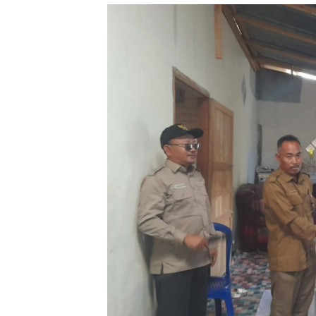
Minyak,
Politik 
BANGK
NEGAR
MELAW
SUPER