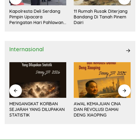
Kapolresta Deli Serdang
11 Rumah Rusak Diterjang
Pimpin Upacara
Bandang Di Tanah Pinem
Peringatan Hari Pahlawan
Dairi
Nasional
Internasional
MENGANGKAT KORBAN
AWAL KEMAJUAN CINA
SEJARAH YANG DILUPAKAN
DAN REVOLUSI DAMAI
(14
STATISTIK
DENG XIAOPING