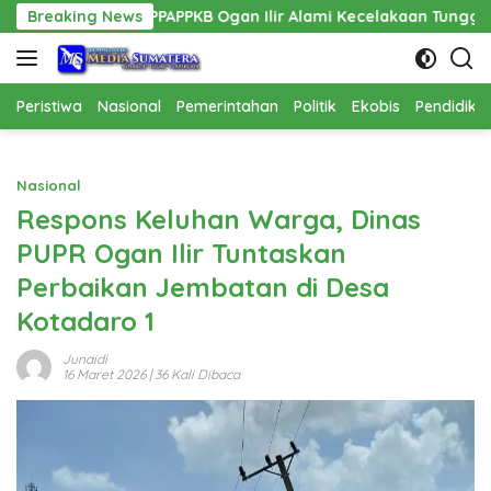
Langsung
PPPAPPKB Ogan Ilir Alami Kecelakaan Tunggal
Breaking News
Pembangun
ke
konten
Peristiwa
Nasional
Pemerintahan
Politik
Ekobis
Pendidika
Nasional
Respons Keluhan Warga, Dinas
PUPR Ogan Ilir Tuntaskan
Perbaikan Jembatan di Desa
Kotadaro 1
Junaidi
16 Maret 2026
| 36 Kali Dibaca