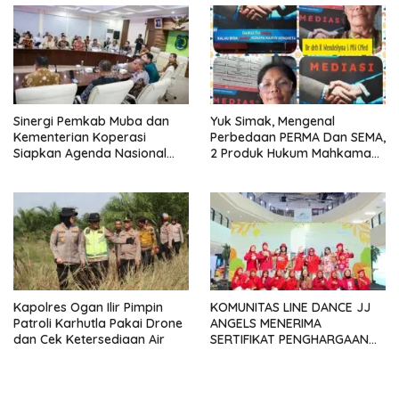
Perusahaan
Sinergi Pemkab Muba dan
Yuk Simak, Mengenal
Kementerian Koperasi
Perbedaan PERMA Dan SEMA,
Siapkan Agenda Nasional
2 Produk Hukum Mahkamah
Hilirisasi Kelapa Sawit
Agung Yang Sering Tertukar
Seminar dan Peresmian
Pabrik KUD Sejahtera
Dimatangkan
Kapolres Ogan Ilir Pimpin
KOMUNITAS LINE DANCE JJ
Patroli Karhutla Pakai Drone
ANGELS MENERIMA
dan Cek Ketersediaan Air
SERTIFIKAT PENGHARGAAN
DARI GMDM DPP ATAS PERAN
SERTA DALAM P4GN