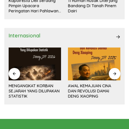
Kapolresta Deli Serdang
11 Rumah Rusak Diterjang
Pimpin Upacara
Bandang Di Tanah Pinem
Peringatan Hari Pahlawan
Dairi
Nasional
Internasional
MENGANGKAT KORBAN
AWAL KEMAJUAN CINA
SEJARAH YANG DILUPAKAN
DAN REVOLUSI DAMAI
(14
STATISTIK
DENG XIAOPING