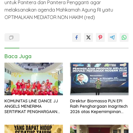
untuk Panitera dan Panitera Pengganti agar
melaksanakan agenda Mahkamah Agung RI yaitu
OPTIMALKAN MEDIATOR NON HAKIM (red)
Baca Juga
KOMUNITAS LINE DANCE JJ
Direktur Biomassa PLN EPI
ANGELS MENERIMA
Raih Penghargaan Inagritech
SERTIFIKAT PENGHARGAAN
2026 atas Kepemimpinan
DARI GMDM DPP ATAS PERAN
dalam Percepatan
SERTA DALAM P4GN
Pengembangan Biomassa