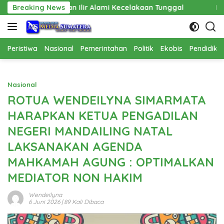
Langsung
Ilir Alami Kecelakaan Tunggal
Breaking News
Pembangunan Cathlab RS
ke
konten
Peristiwa
Nasional
Pemerintahan
Politik
Ekobis
Pendidika
Nasional
ROTUA WENDEILYNA SIMARMATA
HARAPKAN KETUA PENGADILAN
NEGERI MANDAILING NATAL
LAKSANAKAN AGENDA
MAHKAMAH AGUNG : OPTIMALKAN
MEDIATOR NON HAKIM
Wendeilyna
6 Juni 2026
| 89 Kali Dibaca