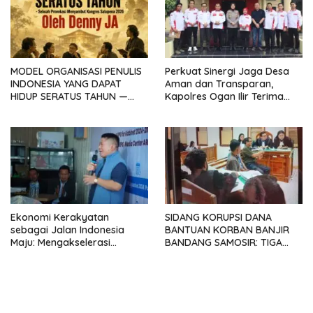
MODEL ORGANISASI PENULIS
Perkuat Sinergi Jaga Desa
INDONESIA YANG DAPAT
Aman dan Transparan,
HIDUP SERATUS TAHUN —
Kapolres Ogan Ilir Terima
Sebuah Provokasi
Silaturahmi ABPEDNAS
Menyambut Kongres
SATUPENA 2026
Ekonomi Kerakyatan
SIDANG KORUPSI DANA
sebagai Jalan Indonesia
BANTUAN KORBAN BANJIR
Maju: Mengakselerasi
BANDANG SAMOSIR: TIGA
Pertumbuhan Berkeadilan di
KEPALA DESA MENGAKU
Era Prabowo-Gibran
SUDAH KEMBALIKAN UANG
YANG DITERIMA