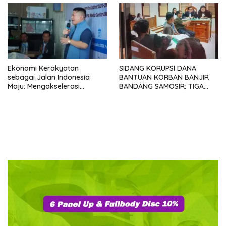
SATUPENA 2026
Ekonomi Kerakyatan
SIDANG KORUPSI DANA
sebagai Jalan Indonesia
BANTUAN KORBAN BANJIR
Maju: Mengakselerasi
BANDANG SAMOSIR: TIGA
Pertumbuhan Berkeadilan di
KEPALA DESA MENGAKU
Era Prabowo-Gibran
SUDAH KEMBALIKAN UANG
YANG DITERIMA