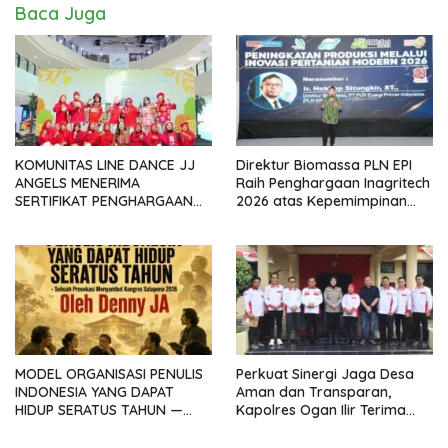
Baca Juga
KOMUNITAS LINE DANCE JJ
Direktur Biomassa PLN EPI
ANGELS MENERIMA
Raih Penghargaan Inagritech
SERTIFIKAT PENGHARGAAN
2026 atas Kepemimpinan
DARI GMDM DPP ATAS PERAN
dalam Percepatan
SERTA DALAM P4GN
Pengembangan Biomassa
MODEL ORGANISASI PENULIS
Perkuat Sinergi Jaga Desa
INDONESIA YANG DAPAT
Aman dan Transparan,
HIDUP SERATUS TAHUN —
Kapolres Ogan Ilir Terima
Sebuah Provokasi
Silaturahmi ABPEDNAS
Menyambut Kongres