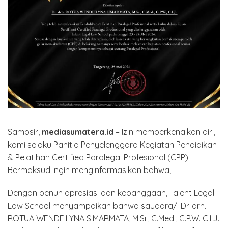
Samosir,
mediasumatera.id
– Izin memperkenalkan diri,
kami selaku Panitia Penyelenggara Kegiatan Pendidikan
& Pelatihan Certified Paralegal Profesional (CPP).
Bermaksud ingin menginformasikan bahwa;
Dengan penuh apresiasi dan kebanggaan, Talent Legal
Law School menyampaikan bahwa saudara/i Dr. drh.
ROTUA WENDEILYNA SIMARMATA, M.Si., C.Med., C.P.W. C.I.J.