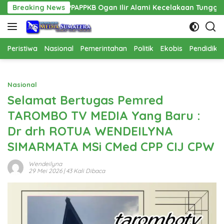
Langsung
is PPPAPPKB Ogan Ilir Alami Kecelakaan Tunggal
Breaking News
Pemban
ke
konten
Peristiwa
Nasional
Pemerintahan
Politik
Ekobis
Pendidika
Nasional
Selamat Bertugas Pemred
TAROMBO TV MEDIA Yang Baru :
Dr drh ROTUA WENDEILYNA
SIMARMATA MSi CMed CPP CIJ CPW
Wendeilyna
29 Mei 2026
| 43 Kali Dibaca