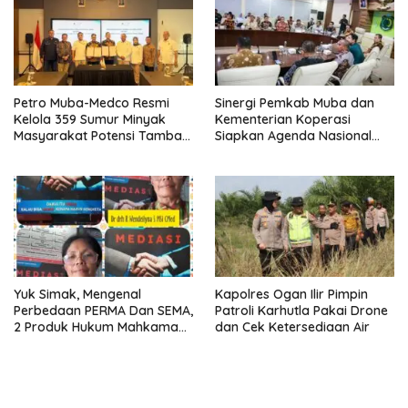
Petro Muba-Medco Resmi
Sinergi Pemkab Muba dan
Kelola 359 Sumur Minyak
Kementerian Koperasi
Masyarakat Potensi Tambah
Siapkan Agenda Nasional
Produksi Hingga 3.000 BOPD
Hilirisasi Kelapa Sawit
Seminar dan Peresmian
Pabrik KUD Sejahtera
Dimatangkan
Yuk Simak, Mengenal
Kapolres Ogan Ilir Pimpin
Perbedaan PERMA Dan SEMA,
Patroli Karhutla Pakai Drone
2 Produk Hukum Mahkamah
dan Cek Ketersediaan Air
Agung Yang Sering Tertukar