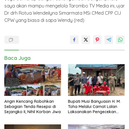
saya akan mampu mengelola Tarombo TV Media ini, ujar
Dr drh Rotua Wendeilyna Simarmata MSi CMed CPP CIJ
CPW yang biasa di sapa Wendy (red)
Baca Juga
Angin Kencang Robohkan
Bupati Musi Banyuasin H. M.
Sebagian Tenda Resepsi di
Toha Melalui Camat Lalan
Sejangko II, Nihil Korban Jiwa
Laksanakan Pengecekan
Sarana dan Prasarana
Pencegahan Karhutla di Lima
Perusahaan