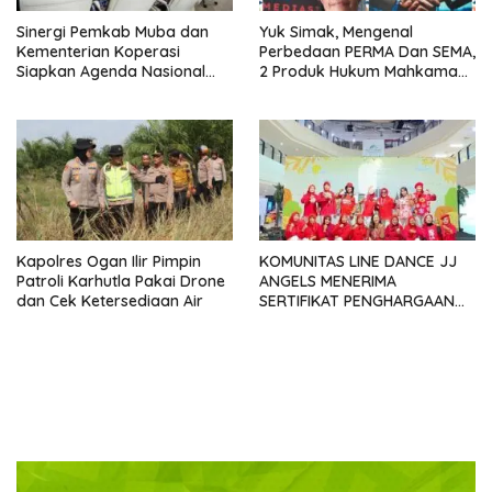
Sinergi Pemkab Muba dan
Yuk Simak, Mengenal
Kementerian Koperasi
Perbedaan PERMA Dan SEMA,
Siapkan Agenda Nasional
2 Produk Hukum Mahkamah
Hilirisasi Kelapa Sawit
Agung Yang Sering Tertukar
Seminar dan Peresmian
Pabrik KUD Sejahtera
Dimatangkan
Kapolres Ogan Ilir Pimpin
KOMUNITAS LINE DANCE JJ
Patroli Karhutla Pakai Drone
ANGELS MENERIMA
dan Cek Ketersediaan Air
SERTIFIKAT PENGHARGAAN
DARI GMDM DPP ATAS PERAN
SERTA DALAM P4GN