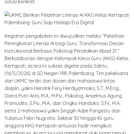
solusi konkret.
Kegiatan pengabdian ini diwujudkan melalui “Pelatihan
Peningkatan Literasi AI bagi Guru: Transformasi Desain
Instruksional Berbasis Psikologi Pendidikan Abad 21.”
Berkolaborasi dengan Kelompok Kerja Guru (KKG) Kelas
Kertapati, acara ini sukses digelar pada Sabtu,
(16/5/2026) di SD Negeri 198, Palembang. Tim pelaksana
dari UKMC terdiri dari dosen dan mahasiswa lintas
disiplin, yakni Hendrik Fery Herdiyatmoko, S.T., M.Eng.,
Diana Putri Arini, M.A., M.Psi., Psikolog, Anselmus Agung
Pramudito, S.Psi., M.A., dan Ongko Handoko, S.Fil., M.A.
serta 2 mahasiswa yakni Singgih Adjie Pangestu dan
Yulianus Febri Nugroho. Sekitar 30 hingga 40 guru
anggota KKG Kertapati antusias hadir mengikuti
pelatihan ini. Acara ini juga mendapat dukungan penuh