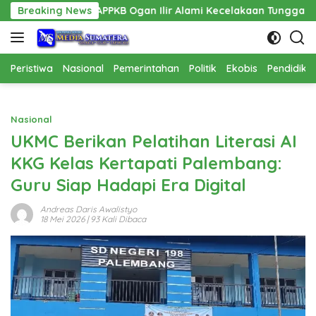
Langsung
 PPPAPPKB Ogan Ilir Alami Kecelakaan Tunggal
Breaking News
Pembangu
ke
konten
Peristiwa
Nasional
Pemerintahan
Politik
Ekobis
Pendidika
Nasional
UKMC Berikan Pelatihan Literasi AI
KKG Kelas Kertapati Palembang:
Guru Siap Hadapi Era Digital
Andreas Daris Awalistyo
18 Mei 2026
| 93 Kali Dibaca