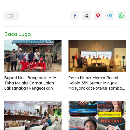
Baca Juga
Bupati Musi Banyuasin H. M.
Petro Muba-Medco Resmi
Toha Melalui Camat Lalan
Kelola 359 Sumur Minyak
Laksanakan Pengecekan
Masyarakat Potensi Tambah
Sarana dan Prasarana
Produksi Hingga 3.000 BOPD
Pencegahan Karhutla di Lima
Perusahaan