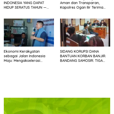
INDONESIA YANG DAPAT
Aman dan Transparan,
HIDUP SERATUS TAHUN —
Kapolres Ogan Ilir Terima
Sebuah Provokasi
Silaturahmi ABPEDNAS
Menyambut Kongres
SATUPENA 2026
Ekonomi Kerakyatan
SIDANG KORUPSI DANA
sebagai Jalan Indonesia
BANTUAN KORBAN BANJIR
Maju: Mengakselerasi
BANDANG SAMOSIR: TIGA
Pertumbuhan Berkeadilan di
KEPALA DESA MENGAKU
Era Prabowo-Gibran
SUDAH KEMBALIKAN UANG
YANG DITERIMA