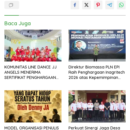
Baca Juga
KOMUNITAS LINE DANCE JJ
Direktur Biomassa PLN EPI
ANGELS MENERIMA
Raih Penghargaan Inagritech
SERTIFIKAT PENGHARGAAN
2026 atas Kepemimpinan
DARI GMDM DPP ATAS PERAN
dalam Percepatan
SERTA DALAM P4GN
Pengembangan Biomassa
MODEL ORGANISASI PENULIS
Perkuat Sinergi Jaga Desa