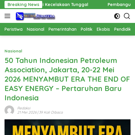
Langsung
elakaan Tunggal
Breaking News
Pembangunan Cathlab RSUD Hadrianus 
ke
konten
Peristiwa
Nasional
Pemerintahan
Politik
Ekobis
Pendidika
Nasional
50 Tahun Indonesian Petroleum
Association, Jakarta, 20-22 Mei
2026 MENYAMBUT ERA THE END OF
EASY ENERGY – Pertaruhan Baru
Indonesia
Redaksi
21 Mei 2026
| 39 Kali Dibaca