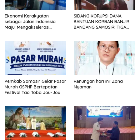
Ekonomi Kerakyatan
SIDANG KORUPSI DANA
sebagai Jalan Indonesia
BANTUAN KORBAN BANJIR
Maju: Mengakselerasi
BANDANG SAMOSIR: TIGA
Pertumbuhan Berkeadilan di
KEPALA DESA MENGAKU
Era Prabowo-Gibran
SUDAH KEMBALIKAN UANG
YANG DITERIMA
Pemkab Samosir Gelar Pasar
Renungan hari ini: Zona
Murah GSPHP Bertepatan
Nyaman
Festival Tao Toba Jou-Jou