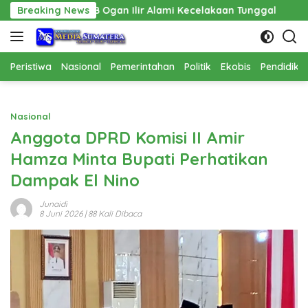
Langsung
PKB Ogan Ilir Alami Kecelakaan Tunggal
Breaking News
Pembangunan Ca
ke
konten
Peristiwa
Nasional
Pemerintahan
Politik
Ekobis
Pendidika
Nasional
Anggota DPRD Komisi II Amir
Hamza Minta Bupati Perhatikan
Dampak El Nino
Junaidi
8 Juni 2026
| 88 Kali Dibaca