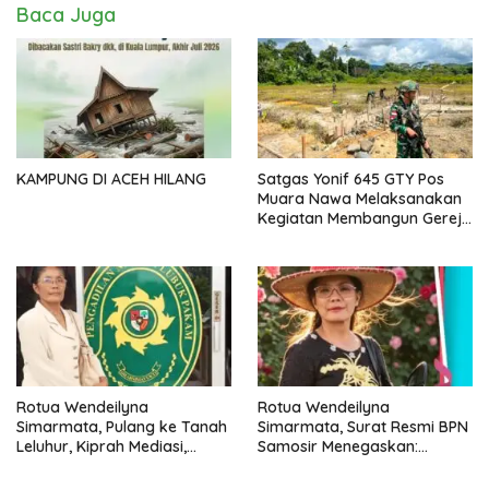
Baca Juga
KAMPUNG DI ACEH HILANG
Satgas Yonif 645 GTY Pos
Muara Nawa Melaksanakan
Kegiatan Membangun Gereja
Di Distrik Airu
Rotua Wendeilyna
Rotua Wendeilyna
Simarmata, Pulang ke Tanah
Simarmata, Surat Resmi BPN
Leluhur, Kiprah Mediasi,
Samosir Menegaskan:
Jurnalistik, Paralegal Kasus
Dokumen Kolonial Belanda
Sejarah dan Hukum Adat
Bukan Bukti Hak Atas Tanah