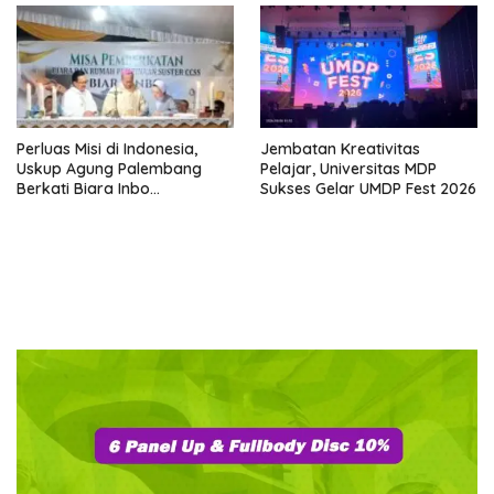
Batak
dalam Sengketa Lumban Silo
Perluas Misi di Indonesia,
Jembatan Kreativitas
Uskup Agung Palembang
Pelajar, Universitas MDP
Berkati Biara Inbo
Sukses Gelar UMDP Fest 2026
Kongregasi CCSS di
Sukomoro