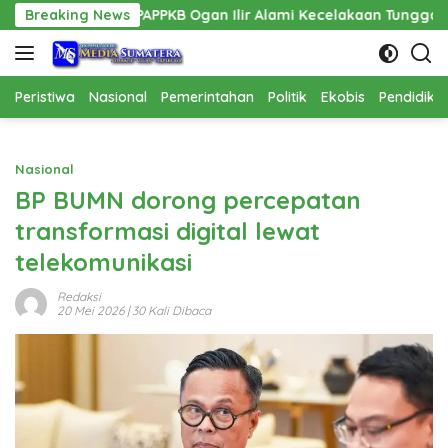
Langsung
s PPPAPPKB Ogan Ilir Alami Kecelakaan Tunggal
Breaking News
Pembang
ke
konten
Peristiwa
Nasional
Pemerintahan
Politik
Ekobis
Pendidika
Nasional
BP BUMN dorong percepatan
transformasi digital lewat
telekomunikasi
Redaksi
20 Mei 2026
| 30 Kali Dibaca