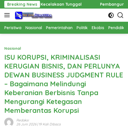
Langsung
akaan Tunggal
Breaking News
Pembangunan Cathlab RSUD Hadrianus S
ke
konten
Peristiwa
Nasional
Pemerintahan
Politik
Ekobis
Pendidika
Nasional
ISU KORUPSI, KRIMINALISASI
KERUGIAN BISNIS, DAN PERLUNYA
DEWAN BUSINESS JUDGMENT RULE
– Bagaimana Melindungi
Keberanian Berbisnis Tanpa
Mengurangi Ketegasan
Memberantas Korupsi
Redaksi
26 Juni 2026
| 19 Kali Dibaca