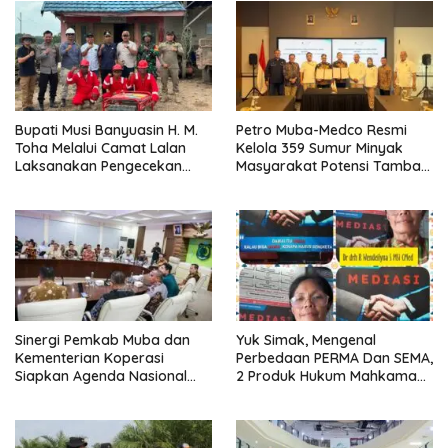
Bupati Musi Banyuasin H. M.
Petro Muba-Medco Resmi
Toha Melalui Camat Lalan
Kelola 359 Sumur Minyak
Laksanakan Pengecekan
Masyarakat Potensi Tambah
Sarana dan Prasarana
Produksi Hingga 3.000 BOPD
Pencegahan Karhutla di Lima
Perusahaan
Sinergi Pemkab Muba dan
Yuk Simak, Mengenal
Kementerian Koperasi
Perbedaan PERMA Dan SEMA,
Siapkan Agenda Nasional
2 Produk Hukum Mahkamah
Hilirisasi Kelapa Sawit
Agung Yang Sering Tertukar
Seminar dan Peresmian
Pabrik KUD Sejahtera
Dimatangkan