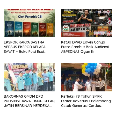
Allah yang Belas Kasih
Bakti 2026–2029
EKSPOR KARYA SASTRA
Ketua DPRD Edwin Cahya
VERSUS EKSPOR KELAPA
Putra Sambut Baik Audiensi
SAWIT – Buku Puisi Esai
ABPEDNAS Ogan Ilir
Denny JA Dalam Enam
Bahasa Tersedia di Google
Books
BAKORNAS GMDM DPD
Refleksi 78 Tahun SMPK
PROVINSI JAWA TIMUR GELAR
Frater Xaverius 1 Palembang:
JATIM BERSINAR MERDEKA
Cetak Generasi Cerdas
TANPA NARKOBA RATUSAN
Digital Berfondasi Kasih dan
PELAJAR DAN KOMUNITAS
Empati