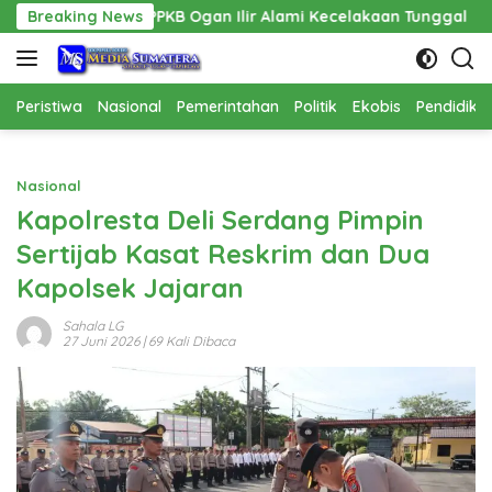
Langsung
PPKB Ogan Ilir Alami Kecelakaan Tunggal
Breaking News
Pembangunan C
ke
konten
Peristiwa
Nasional
Pemerintahan
Politik
Ekobis
Pendidika
Nasional
Kapolresta Deli Serdang Pimpin
Sertijab Kasat Reskrim dan Dua
Kapolsek Jajaran
Sahala LG
27 Juni 2026
| 69 Kali Dibaca