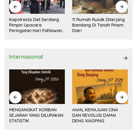
Kapolresta Deli Serdang
11 Rumah Rusak Diterjang
Pimpin Upacara
Bandang Di Tanah Pinem
Peringatan Hari Pahlawan
Dairi
Nasional
Internasional
MENGANGKAT KORBAN
AWAL KEMAJUAN CINA
SEJARAH YANG DILUPAKAN
DAN REVOLUSI DAMAI
(14
STATISTIK
DENG XIAOPING