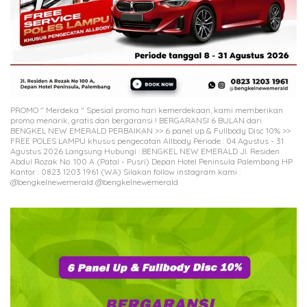
PROMO " Merdeka " Spesial promo hari kemerdekaan, kami memberikan
promo menarik, gratis dan bergaransi ! BERGARANSI 6 BULAN dari
BENGKEL NEW EMERALD PERBAIKAN >> 6 panel up & Fullbody Disc 10% >>
FREE POLES LAMPU khusus pengecatan Allbody Periode : 04 Agustus - 31
Agustus 2026 Langsung Hubungi : BENGKEL NEW EMERALD Jl. Residen
Abdul Rozak No. 100 A (Patal - Pusri) Depan Hotel Peninsula Palembang HP
Kantor : 0823 1203 1961 (WA) Silakan follow instagram kami :
@bengkelnewemerald @bengkelnewemerald