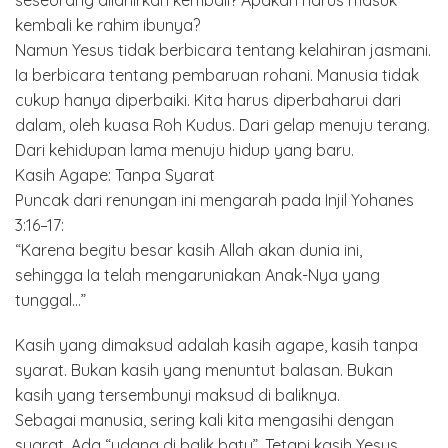
seseorang dilahirkan kembali? Apakah harus masuk
kembali ke rahim ibunya?
Namun Yesus tidak berbicara tentang kelahiran jasmani.
Ia berbicara tentang pembaruan rohani. Manusia tidak
cukup hanya diperbaiki. Kita harus diperbaharui dari
dalam, oleh kuasa Roh Kudus. Dari gelap menuju terang.
Dari kehidupan lama menuju hidup yang baru.
Kasih Agape: Tanpa Syarat
Puncak dari renungan ini mengarah pada Injil Yohanes
3:16–17:
“Karena begitu besar kasih Allah akan dunia ini,
sehingga Ia telah mengaruniakan Anak-Nya yang
tunggal…”
Kasih yang dimaksud adalah kasih agape, kasih tanpa
syarat. Bukan kasih yang menuntut balasan. Bukan
kasih yang tersembunyi maksud di baliknya.
Sebagai manusia, sering kali kita mengasihi dengan
syarat. Ada “udang di balik batu”. Tetapi kasih Yesus