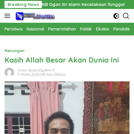
Langsung
B Ogan Ilir Alami Kecelakaan Tunggal
Breaking News
Pembangunan Cat
ke
konten
Peristiwa
Nasional
Pemerintahan
Politik
Ekobis
Pendidika
Renungan
Kasih Allah Besar Akan Dunia Ini
Victor Asido Elyakim P
5 Maret 2026
| 85 Kali Dibaca