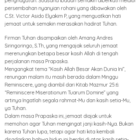
penghayatan. Suasana ibadah semakin diberkati melalui
persembahan nyanyian rohani yang dibawakan oleh
C.St. Victor Asido Elyakim P, yang menguatkan hati
jemaat untuk semakin merasakan hadirat Tuhan.
Firman Tuhan disampaikan oleh Amang Andres
Siringoringo, S.Th, yang mengajak seluruh jemaat
merenungkan betapa besar kasih Allah di tengah
perjalanan masa Prapaska.
Mengangkat tema “Kasih Allah Besar Akan Dunia Ini”,
renungan malam itu masih berada dalam Minggu
Reminiscere, yang diambil dari Kitab Mazmur 25:6:
“Reminiscere Miserationum Tuarum Domine” yang
artinya Ingatlah segala rahmat-Mu dan kasih setia-Mu,
ya Tuhan.
Dalam masa Prapaska ini, jemaat diajak untuk
memohon agar Tuhan mengingat janji kasih-Nya. Bukan
karena Tuhan lupa, tetapi agar hati kita kembali
disadarkan bahwa hidup ini berdiri di atas kasih setia-