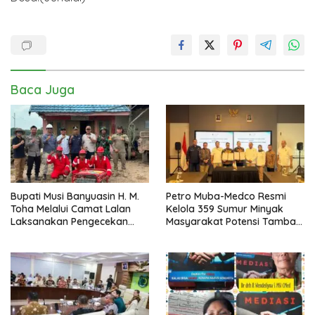
Baca Juga
Bupati Musi Banyuasin H. M.
Petro Muba-Medco Resmi
Toha Melalui Camat Lalan
Kelola 359 Sumur Minyak
Laksanakan Pengecekan
Masyarakat Potensi Tambah
Sarana dan Prasarana
Produksi Hingga 3.000 BOPD
Pencegahan Karhutla di Lima
Perusahaan