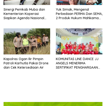
Sinergi Pemkab Muba dan
Yuk Simak, Mengenal
Kementerian Koperasi
Perbedaan PERMA Dan SEMA,
Siapkan Agenda Nasional
2 Produk Hukum Mahkamah
Hilirisasi Kelapa Sawit
Agung Yang Sering Tertukar
Seminar dan Peresmian
Pabrik KUD Sejahtera
Dimatangkan
Kapolres Ogan Ilir Pimpin
KOMUNITAS LINE DANCE JJ
Patroli Karhutla Pakai Drone
ANGELS MENERIMA
dan Cek Ketersediaan Air
SERTIFIKAT PENGHARGAAN
DARI GMDM DPP ATAS PERAN
SERTA DALAM P4GN