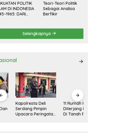
KUATAN POLITIK
Teori-Teori Politik
LAM DI INDONESIA
Sebagai Analisa
45–1965: DARI
Berfikir
EVOLUSI HINGGA
EMOKRASI
RPIMPIN
Selengkapnya
asional
polresta Deli
11 Rumah Rusak
Kapolresta Deli
rdang Pimpin
Diterjang Bandang
Serdang Pimpin
acara Peringatan
Di Tanah Pinem
Apel Gelar Pasukan
ri Pahlawan
Dairi
Ops Zebra Toba
sional
2024