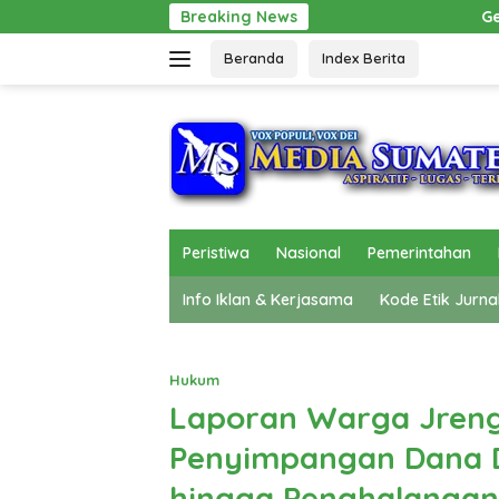
Langsung
Breaking News
Gerak Cepat Pol PP Beri Perto
ke
Beranda
Index Berita
konten
Peristiwa
Nasional
Pemerintahan
Info Iklan & Kerjasama
Kode Etik Jurna
Hukum
Laporan Warga Jreng
Penyimpangan Dana 
hingga Penghalangan