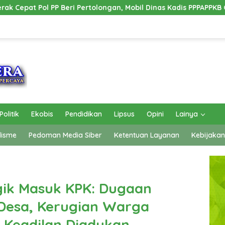
longan, Mobil Dinas Kadis PPPAPPKB Ogan Ilir Alami Kecelakaan 
Politik
Ekobis
Pendidikan
Lipsus
Opini
Lainya
lisme
Pedoman Media Siber
Ketentuan Layanan
Kebijakan
ik Masuk KPK: Dugaan
Desa, Kerugian Warga
 Keadilan Diadukan