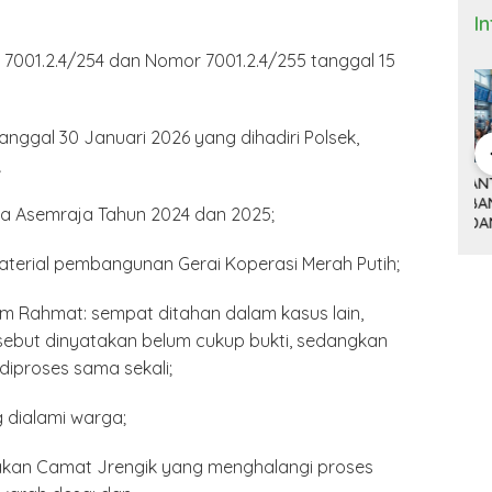
I
r 7001.2.4/254 dan Nomor 7001.2.4/255 tanggal 15
anggal 30 Januari 2026 yang dihadiri Polsek,
;
 Bisnis dan
DONALD TRUMP,
ANTRI TIGA JAM DI
M
(9)
TARIF 32 PERSEN
BANDARA HOUSTON
K
sa Asemraja Tahun 2024 dan 2025;
ITNYA
DAN KISAH SEPATU
DAN MACETNYA
Y
A MINYAK
CIBADUYUT
POLITIK AMERIKA
ST
AN
SERIKAT
aterial pembangunan Gerai Koperasi Merah Putih;
POWER DUNIA
m Rahmat: sempat ditahan dalam kasus lain,
sebut dinyatakan belum cukup bukti, sedangkan
iproses sama sekali;
g dialami warga;
dakan Camat Jrengik yang menghalangi proses