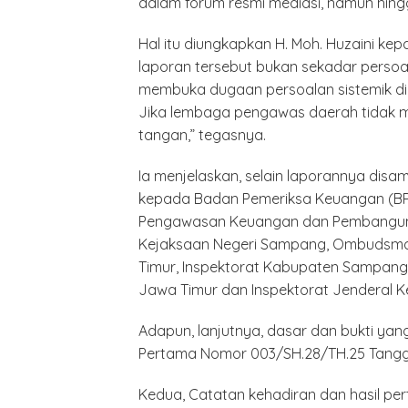
dalam forum resmi mediasi, namun hingg
Hal itu diungkapkan H. Moh. Huzaini k
laporan tersebut bukan sekadar persoa
membuka dugaan persoalan sistemik di 
Jika lembaga pengawas daerah tidak 
tangan,” tegasnya.
Ia menjelaskan, selain laporannya dis
kepada Badan Pemeriksa Keuangan (BPK
Pengawasan Keuangan dan Pembangunan
Kejaksaan Negeri Sampang, Ombudsman 
Timur, Inspektorat Kabupaten Sampang,
Jawa Timur dan Inspektorat Jenderal K
Polrest
Adapun, lanjutnya, dasar dan bukti yang 
Serdan
Latiha
Pertama Nomor 003/SH.28/TH.25 Tangg
“Zebra
Tahun 
Kedua, Catatan kehadiran dan hasil p