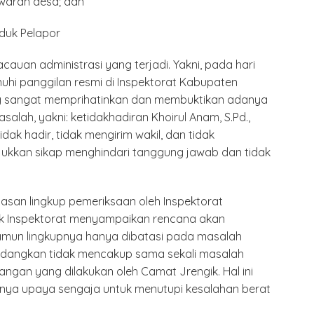
warah desa; dan
duk Pelapor
auan administrasi yang terjadi. Yakni, pada hari
enuhi panggilan resmi di Inspektorat Kabupaten
g sangat memprihatinkan dan membuktikan adanya
lah, yakni: ketidakhadiran Khoirul Anam, S.Pd.,
dak hadir, tidak mengirim wakil, dan tidak
njukkan sikap menghindari tanggung jawab dan tidak
tasan lingkup pemeriksaan oleh Inspektorat
ak Inspektorat menyampaikan rencana akan
mun lingkupnya hanya dibatasi pada masalah
edangkan tidak mencakup sama sekali masalah
angan yang dilakukan oleh Camat Jrengik. Hal ini
anya upaya sengaja untuk menutupi kesalahan berat