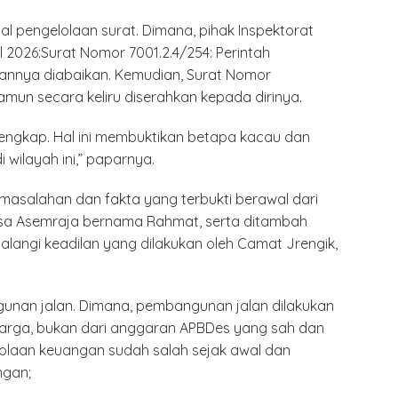
al pengelolaan surat. Dimana, pihak Inspektorat
l 2026:Surat Nomor 7001.2.4/254: Perintah
annya diabaikan. Kemudian, Surat Nomor
mun secara keliru diserahkan kepada dirinya.
engkap. Hal ini membuktikan betapa kacau dan
i wilayah ini,” paparnya.
masalahan dan fakta yang terbukti berawal dari
sa Asemraja bernama Rahmat, serta ditambah
langi keadilan yang dilakukan oleh Camat Jrengik,
nan jalan. Dimana, pembangunan jalan dilakukan
arga, bukan dari anggaran APBDes yang sah dan
lolaan keuangan sudah salah sejak awal dan
ngan;