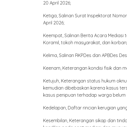
20 April 2026;
Ketiga, Salinan Surat Inspektorat Nomo
April 2026;
Keempat, Salinan Berita Acara Mediasi t
Koramil, tokoh masyarakat, dan korban
Minyak,
Politik 
Kelima, Salinan RKPDes dan APBDes De
BANGK
NEGAR
MELAW
Keenam, Keterangan kondisi fisik dan m
SUPER
Ketujuh, Keterangan status hukum oknu
kemudian dibebaskan karena kasus ter
kasus penipuan terhadap warga belum d
Kedelapan, Daftar rincian kerugian yan
Kesembilan, Keterangan sikap dan tin