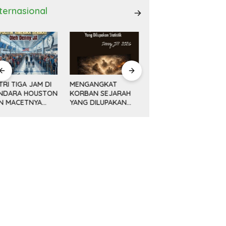
nternasional
ENGANGKAT
AWAL KEMAJUAN
Minyak, Bisnis dan
ORBAN SEJARAH
CINA DAN REVOLUSI
Politik (14) KETIKA
ANG DILUPAKAN
DAMAI DENG
MESIN MENGEBOR
ATISTIK
XIAOPING
LEBIH DALAM,
MELAMPAUI NURANI