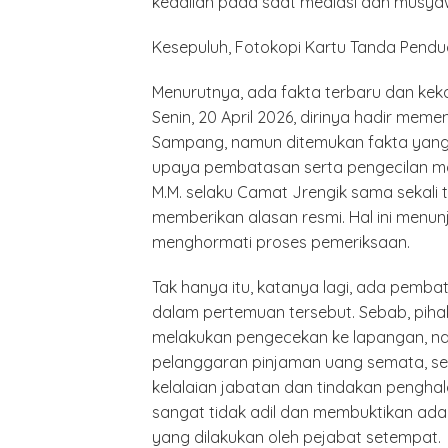
keadilan pada saat mediasi dan musya
Kesepuluh, Fotokopi Kartu Tanda Pendu
Menurutnya, ada fakta terbaru dan kekac
Senin, 20 April 2026, dirinya hadir mem
Sampang, namun ditemukan fakta yan
upaya pembatasan serta pengecilan masa
M.M. selaku Camat Jrengik sama sekali ti
memberikan alasan resmi. Hal ini menu
menghormati proses pemeriksaan.
Tak hanya itu, katanya lagi, ada pemba
dalam pertemuan tersebut. Sebab, pih
melakukan pengecekan ke lapangan, na
pelanggaran pinjaman uang semata, s
kelalaian jabatan dan tindakan penghal
sangat tidak adil dan membuktikan ad
yang dilakukan oleh pejabat setempat.