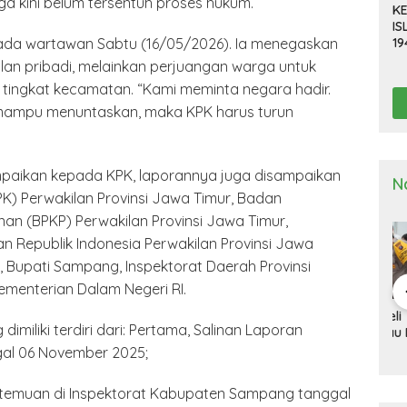
a kini belum tersentuh proses hukum.
KE
IS
19
epada wartawan Sabtu (16/05/2026). Ia menegaskan
R
lan pribadi, melainkan perjuangan warga untuk
D
tingkat kecamatan. “Kami meminta negara hadir.
TE
mampu menuntaskan, maka KPK harus turun
ampaikan kepada KPK, laporannya juga disampaikan
N
) Perwakilan Provinsi Jawa Timur, Badan
 (BPKP) Perwakilan Provinsi Jawa Timur,
Republik Indonesia Perwakilan Provinsi Jawa
 Bupati Sampang, Inspektorat Daerah Provinsi
ementerian Dalam Negeri RI.
a Deli
Kapolresta Deli
Kapolresta Deli
Ka
dimiliki terdiri dari: Pertama, Salinan Laporan
g Gelar
Serdang Pimpin
Serdang Tinjau Dan
Se
n Pra Operasi
Upacara Pelepasan
Cek Gudang
Up
al 06 November 2025;
 Toba”
Purna Bakti
Logistik KPU
Ha
2024
Personel Polresta
Na
ertemuan di Inspektorat Kabupaten Sampang tanggal
Deli Serdang