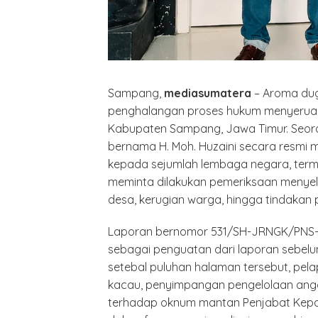
Sampang,
mediasumatera
– Aroma dug
penghalangan proses hukum menyeruak
Kabupaten Sampang, Jawa Timur. Seor
bernama H. Moh. Huzaini secara resmi
kepada sejumlah lembaga negara, term
meminta dilakukan pemeriksaan meny
desa, kerugian warga, hingga tindakan
Laporan bernomor 531/SH-JRNGK/PNS-PRO
sebagai penguatan dari laporan sebe
setebal puluhan halaman tersebut, pel
kacau, penyimpangan pengelolaan angg
terhadap oknum mantan Penjabat Kepa