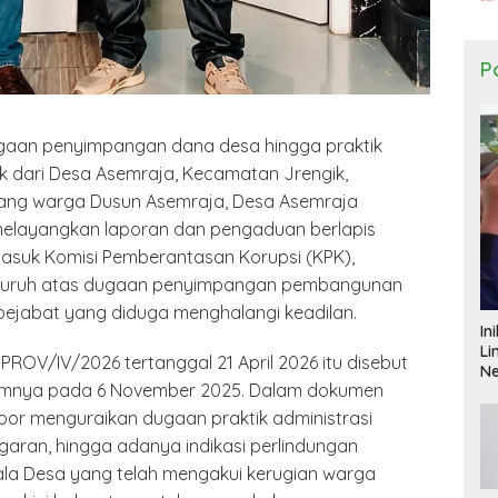
Po
aan penyimpangan dana desa hingga praktik
 dari Desa Asemraja, Kecamatan Jrengik,
ang warga Dusun Asemraja, Desa Asemraja
 melayangkan laporan dan pengaduan berlapis
asuk Komisi Pemberantasan Korupsi (KPK),
eluruh atas dugaan penyimpangan pembangunan
 pejabat yang diduga menghalangi keadilan.
In
Li
V/IV/2026 tertanggal 21 April 2026 itu disebut
N
lumnya pada 6 November 2025. Dalam dokumen
apor menguraikan dugaan praktik administrasi
aran, hingga adanya indikasi perlindungan
la Desa yang telah mengakui kerugian warga