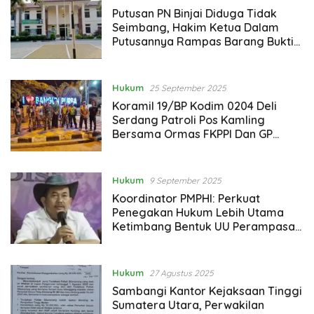
Putusan PN Binjai Diduga Tidak
Seimbang, Hakim Ketua Dalam
Putusannya Rampas Barang Bukti
Sepeda Motor Pemilik Sah October
31, 2025
Hukum
25 September 2025
Koramil 19/BP Kodim 0204 Deli
Serdang Patroli Pos Kamling
Bersama Ormas FKPPI Dan GP
Ansor
Hukum
9 September 2025
Koordinator PMPHI: Perkuat
Penegakan Hukum Lebih Utama
Ketimbang Bentuk UU Perampasan
Aset Koruptor
Hukum
27 Agustus 2025
Sambangi Kantor Kejaksaan Tinggi
Sumatera Utara, Perwakilan