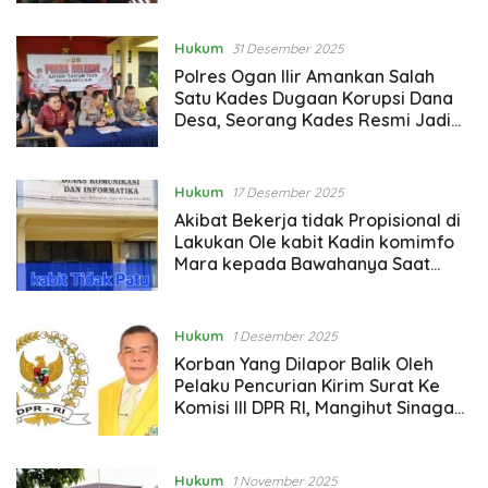
Hukum
31 Desember 2025
Polres Ogan Ilir Amankan Salah
Satu Kades Dugaan Korupsi Dana
Desa, Seorang Kades Resmi Jadi
Tersangka
Hukum
17 Desember 2025
Akibat Bekerja tidak Propisional di
Lakukan Ole kabit Kadin komimfo
Mara kepada Bawahanya Saat
melakukan Tugas
Hukum
1 Desember 2025
Korban Yang Dilapor Balik Oleh
Pelaku Pencurian Kirim Surat Ke
Komisi III DPR RI, Mangihut Sinaga
Minta Kapolda dan Wakapolda
Sumut Atensi
Hukum
1 November 2025