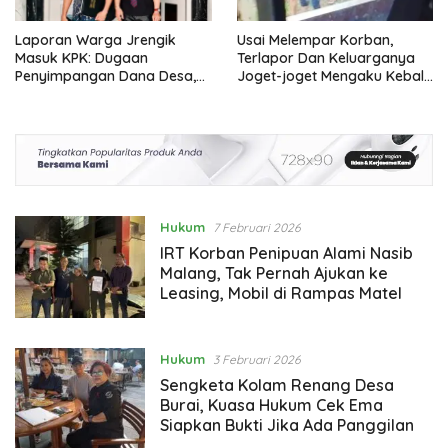
Laporan Warga Jrengik
Usai Melempar Korban,
Masuk KPK: Dugaan
Terlapor Dan Keluarganya
Penyimpangan Dana Desa,
Joget-joget Mengaku Kebal
Kerugian Warga hingga
Hukum
Penghalangan Keadilan
Diadukan
Hukum
7 Februari 2026
IRT Korban Penipuan Alami Nasib
Malang, Tak Pernah Ajukan ke
Leasing, Mobil di Rampas Matel
Hukum
3 Februari 2026
Sengketa Kolam Renang Desa
Burai, Kuasa Hukum Cek Ema
Siapkan Bukti Jika Ada Panggilan