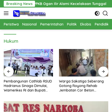
Langsung
PPPAPPKB Ogan Ilir Alami Kecelakaan Tunggal
Breaking News
Pembangun
ke
konten
Peristiwa
Nasional
Pemerintahan
Politik
Ekobis
Pendidika
Hukum
Pembangunan Cathlab RSUD
Warga Sakatiga Seberang
Hadrianus Sinaga Dimulai,
Gotong Royong Rehab
Wamenkes RI dan Bupati
Jembatan Cor Beton
Samosir Letakkan Batu
Bertiang, BPD Pimpin
Pertama
Langsung Kegiatan