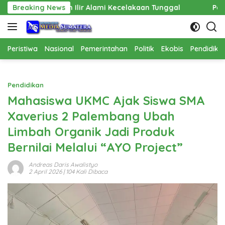
Langsung
Ilir Alami Kecelakaan Tunggal
Breaking News
Pembangunan Cathlab RS
ke
konten
Peristiwa
Nasional
Pemerintahan
Politik
Ekobis
Pendidika
Pendidikan
Mahasiswa UKMC Ajak Siswa SMA
Xaverius 2 Palembang Ubah
Limbah Organik Jadi Produk
Bernilai Melalui “AYO Project”
Andreas Daris Awalistyo
2 April 2026
| 104 Kali Dibaca