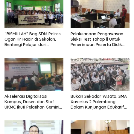
“BISMILLAH” Bag SDM Polres
Pelaksanaan Pengawasan
Ogan Ilir Hadir di Sekolah,
Sleksi Test Tahap ll Untuk
Bentengi Pelajar dari
Penerimaan Peserta Didik
Kenakalan Remaja dan
Baru SMA Kemala Taruna
Bahaya Narkoba
Bhyangkara 2026-2027.
Akselerasi Digitalisasi
Bukan Sekadar Wisata, SMA
Kampus, Dosen dan Staf
Xaverius 2 Palembang
UKMC Ikuti Pelatihan Gemini
Dalam Kunjungan Edukatif
Academy Google for
Lintas Sejarah dan Teknologi
Education
Jadikan Ikon Kota Sebagai
Ruang Kelas Kontekstual