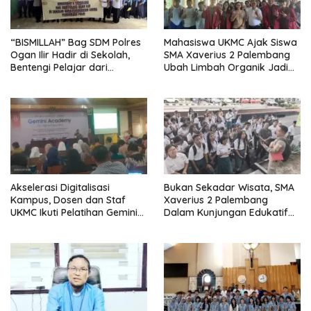
“BISMILLAH” Bag SDM Polres
Mahasiswa UKMC Ajak Siswa
Ogan Ilir Hadir di Sekolah,
SMA Xaverius 2 Palembang
Bentengi Pelajar dari
Ubah Limbah Organik Jadi
Kenakalan Remaja dan
Produk Bernilai Melalui “AYO
Bahaya Narkoba
Project”
Akselerasi Digitalisasi
Bukan Sekadar Wisata, SMA
Kampus, Dosen dan Staf
Xaverius 2 Palembang
UKMC Ikuti Pelatihan Gemini
Dalam Kunjungan Edukatif
Academy Google for
Lintas Sejarah dan Teknologi
Education
Jadikan Ikon Kota Sebagai
Ruang Kelas Kontekstual