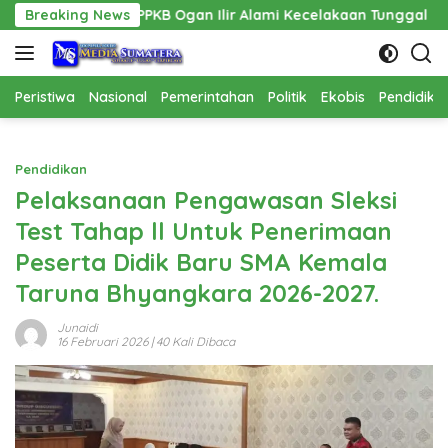
Langsung
PPKB Ogan Ilir Alami Kecelakaan Tunggal
Breaking News
Pembangunan 
ke
konten
Peristiwa
Nasional
Pemerintahan
Politik
Ekobis
Pendidika
Pendidikan
Pelaksanaan Pengawasan Sleksi
Test Tahap ll Untuk Penerimaan
Peserta Didik Baru SMA Kemala
Taruna Bhyangkara 2026-2027.
Junaidi
16 Februari 2026
| 40 Kali Dibaca