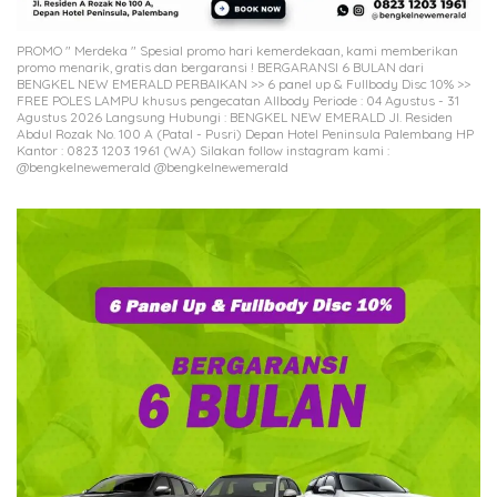
PROMO " Merdeka " Spesial promo hari kemerdekaan, kami memberikan
promo menarik, gratis dan bergaransi ! BERGARANSI 6 BULAN dari
BENGKEL NEW EMERALD PERBAIKAN >> 6 panel up & Fullbody Disc 10% >>
FREE POLES LAMPU khusus pengecatan Allbody Periode : 04 Agustus - 31
Agustus 2026 Langsung Hubungi : BENGKEL NEW EMERALD Jl. Residen
Abdul Rozak No. 100 A (Patal - Pusri) Depan Hotel Peninsula Palembang HP
Kantor : 0823 1203 1961 (WA) Silakan follow instagram kami :
@bengkelnewemerald @bengkelnewemerald