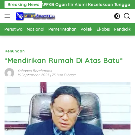
Langsung
PPAPPKB Ogan Ilir Alami Kecelakaan Tunggal
Breaking News
Pembangun
ke
konten
Peristiwa
Nasional
Pemerintahan
Politik
Ekobis
Pendidika
Renungan
*Mendirikan Rumah Di Atas Batu*
Yohanes Berchmans
16 September 2025
| 75 Kali Dibaca