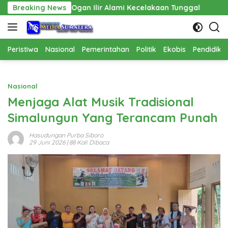
Langsung
gan Ilir Alami Kecelakaan Tunggal
Breaking News
Pembangunan Cathla
ke
konten
Peristiwa
Nasional
Pemerintahan
Politik
Ekobis
Pendidika
Nasional
Menjaga Alat Musik Tradisional
Simalungun Yang Terancam Punah
Hasudungan Purba Siboro
29 Juni 2026
| 88 Kali Dibaca