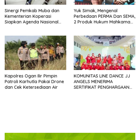
Sinergi Pemkab Muba dan
Yuk Simak, Mengenal
Kementerian Koperasi
Perbedaan PERMA Dan SEMA,
Siapkan Agenda Nasional
2 Produk Hukum Mahkamah
Hilirisasi Kelapa Sawit
Agung Yang Sering Tertukar
Seminar dan Peresmian
Pabrik KUD Sejahtera
Dimatangkan
Kapolres Ogan Ilir Pimpin
KOMUNITAS LINE DANCE JJ
Patroli Karhutla Pakai Drone
ANGELS MENERIMA
dan Cek Ketersediaan Air
SERTIFIKAT PENGHARGAAN
DARI GMDM DPP ATAS PERAN
SERTA DALAM P4GN