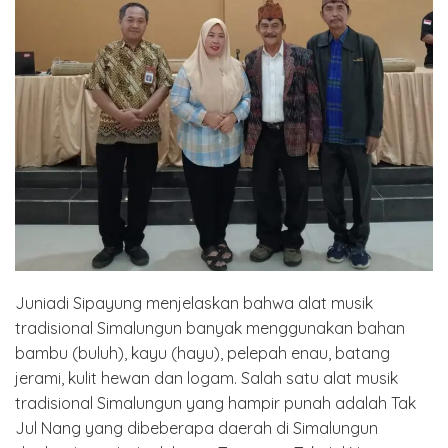
Juniadi Sipayung menjelaskan bahwa alat musik
tradisional Simalungun banyak menggunakan bahan
bambu (buluh), kayu (hayu), pelepah enau, batang
jerami, kulit hewan dan logam. Salah satu alat musik
tradisional Simalungun yang hampir punah adalah Tak
Jul Nang yang dibeberapa daerah di Simalungun