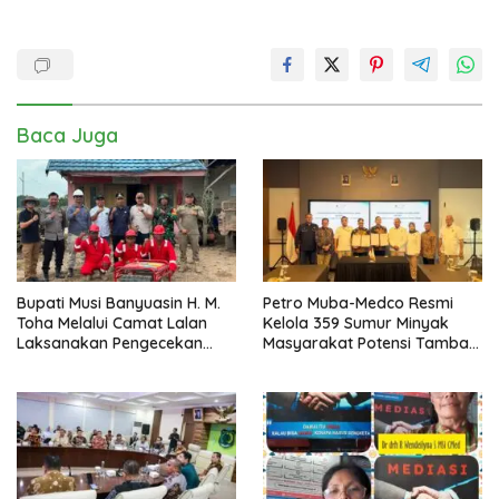
Baca Juga
Bupati Musi Banyuasin H. M.
Petro Muba-Medco Resmi
Toha Melalui Camat Lalan
Kelola 359 Sumur Minyak
Laksanakan Pengecekan
Masyarakat Potensi Tambah
Sarana dan Prasarana
Produksi Hingga 3.000 BOPD
Pencegahan Karhutla di Lima
Perusahaan