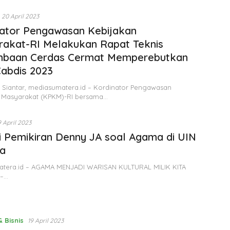
20 April 2023
ator Pengawasan Kebijakan
akat-RI Melakukan Rapat Teknis
mbaan Cerdas Cermat Memperebutkan
Cabdis 2023
Siantar, mediasumatera.id – Kordinator Pengawasan
 Masyarakat (KPKM)-RI bersama…
9 April 2023
i Pemikiran Denny JA soal Agama di UIN
ta
tera.id – AGAMA MENJADI WARISAN KULTURAL MILIK KITA
–…
 Bisnis
19 April 2023