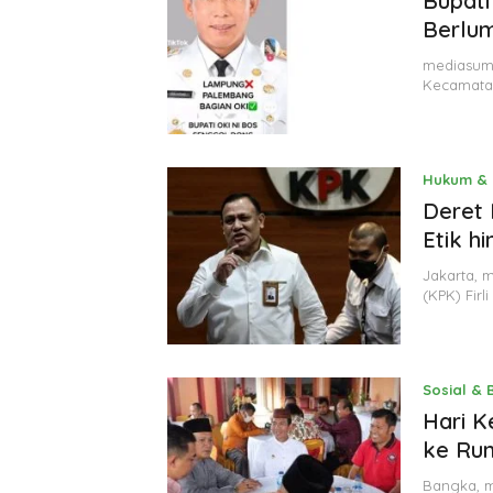
Bupati
Berlum
mediasuma
Kecamata
Hukum & 
Minyak,
Politik 
Deret 
BANGK
Etik h
NEGAR
MELAW
Jakarta, 
SUPER
(KPK) Firl
Sosial &
Hari K
ke Ru
Bangka, m