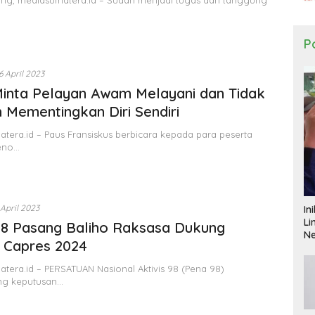
ang, mediasumatera.id – Sudah menjadi tugas dan tanggung
Po
6 April 2023
inta Pelayan Awam Melayani dan Tidak
 Mementingkan Diri Sendiri
tera.id – Paus Fransiskus berbicara kepada para peserta
eno…
 April 2023
In
Li
8 Pasang Baliho Raksasa Dukung
N
 Capres 2024
tera.id – PERSATUAN Nasional Aktivis 98 (Pena 98)
g keputusan…