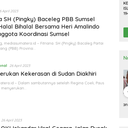
KE
IS
6 April 2023
19
na SH (Pingky) Baceleg PBB Sumsel
R
D
Halal Bihalal Bersama Heri Amalindo
TE
ggota Koordinasi Sumsel
, mediasumatera.id – Fitriana. SH (Pingky) Bacaleg Partai
tang (PBB) Provinsi…
N
onal
26 April 2023
erukan Kekerasan di Sudan Diakhiri
tera.id – Dalam sambutannya setelah Regina Coeli, Paus
us menyerukan…
a Deli
Kapolresta Deli
Kapolresta Deli
Ka
g Gelar
Serdang Pimpin
Serdang Tinjau Dan
Se
n Pra Operasi
Upacara Pelepasan
Cek Gudang
Up
 Toba”
Purna Bakti
Logistik KPU
Ha
2024
Personel Polresta
Na
26 April 2023
Deli Serdang