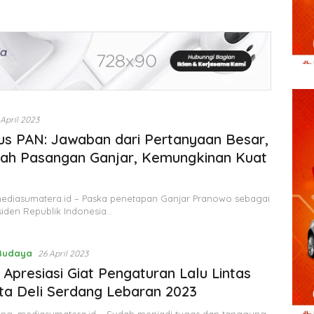
 April 2023
kus PAN: Jawaban dari Pertanyaan Besar,
ah Pasangan Ganjar, Kemungkinan Kuat
mediasumatera.id – Paska penetapan Ganjar Pranowo sebagai
siden Republik Indonesia…
 Budaya
26 April 2023
Apresiasi Giat Pengaturan Lalu Lintas
ta Deli Serdang Lebaran 2023