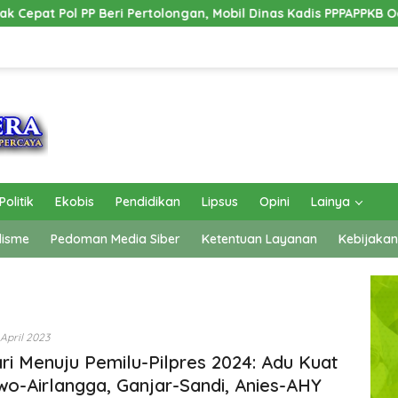
ongan, Mobil Dinas Kadis PPPAPPKB Ogan Ilir Alami Kecelakaan 
Politik
Ekobis
Pendidikan
Lipsus
Opini
Lainya
lisme
Pedoman Media Siber
Ketentuan Layanan
Kebijakan
 April 2023
ri Menuju Pemilu-Pilpres 2024: Adu Kuat
o-Airlangga, Ganjar-Sandi, Anies-AHY