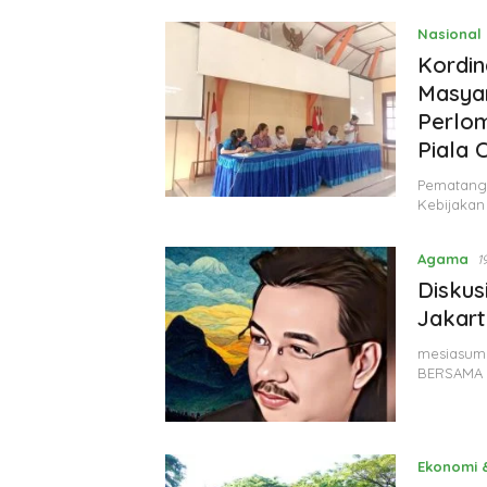
Nasional
Kordin
Masyar
Perlo
Piala 
Pematang 
Kebijakan
Agama
1
Diskus
Jakar
mesiasuma
BERSAMA 
Ekonomi &