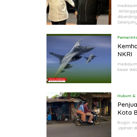
mediasuma
Airlangga
dibanding
Selanjutn
Pemerint
Kemhan
NKRI
mediasuma
besar da
Hukum & 
Penjua
Kota 
Bogor, me
jajanan d