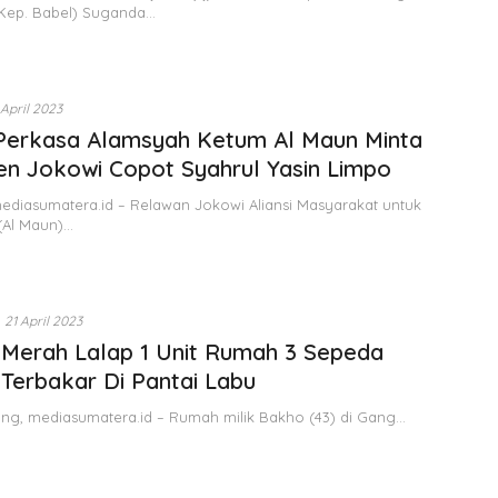
(Kep. Babel) Suganda…
 April 2023
Perkasa Alamsyah Ketum Al Maun Minta
en Jokowi Copot Syahrul Yasin Limpo
mediasumatera.id – Relawan Jokowi Aliansi Masyarakat untuk
(Al Maun)…
21 April 2023
 Merah Lalap 1 Unit Rumah 3 Sepeda
Terbakar Di Pantai Labu
ang, mediasumatera.id – Rumah milik Bakho (43) di Gang…