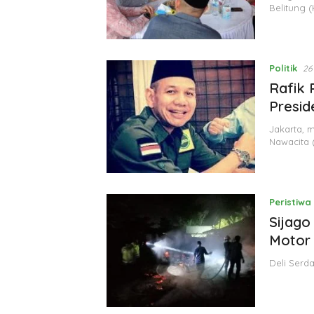
Belitung 
Politik
26
Rafik 
Presid
Jakarta, 
Nawacita 
Peristiwa
Sijago
Motor 
Deli Serd