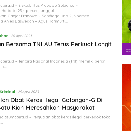
tera.id – Elektabilitas Prabowo Subianto –
 Hartarto 23,4 persen, unggul
kan Ganjar Pranowo – Sandiaga Uno 21,6 persen.
ya Anies Baswedan – Agus Harimurti…
ahan
28 April 2023
 Bersama TNI AU Terus Perkuat Langit
tera.id – Tentara Nasional Indonesia (TNI) memiliki peran
lam…
Kriminal
26 April 2023
lan Obat Keras Ilegal Golongan-G Di
Batu Kian Meresahkan Masyarakat
diasumatera.id – Penjualan obat keras ilegal berkedok toko
i…