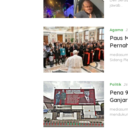
Deli Serd
jawab…
Agama
2
Paus M
Pernah
mediasuma
Sidang Pl
Politik
26
Pena 9
Ganjar
mediasuma
mendukun