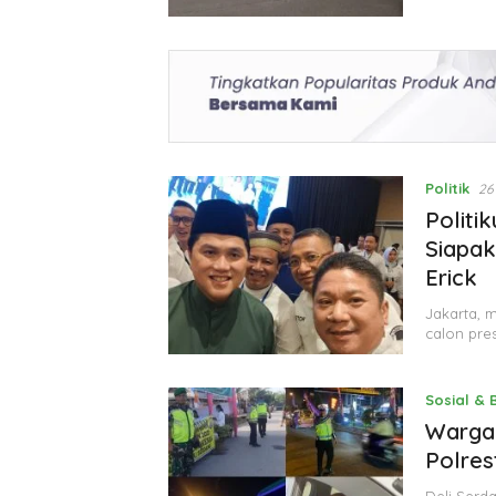
Politik
26
Politi
Siapak
Erick
Jakarta, 
calon pre
Sosial &
Warga 
Polres