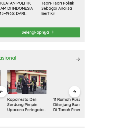
KUATAN POLITIK
Teori-Teori Politik
LAM DI INDONESIA
Sebagai Analisa
45–1965: DARI
Berfikir
EVOLUSI HINGGA
EMOKRASI
RPIMPIN
Selengkapnya
asional
polresta Deli
11 Rumah Rusak
Kapolresta Deli
rdang Pimpin
Diterjang Bandang
Serdang Pimpin
acara Peringatan
Di Tanah Pinem
Apel Gelar Pasukan
ri Pahlawan
Dairi
Ops Zebra Toba
sional
2024