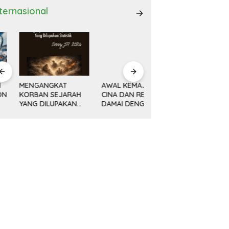
nternasional
ENGANGKAT
AWAL KEMAJUAN
Minyak, Bisnis dan
ORBAN SEJARAH
CINA DAN REVOLUSI
Politik (14) KETIKA
ANG DILUPAKAN
DAMAI DENG
MESIN MENGEBOR
ATISTIK
XIAOPING
LEBIH DALAM,
MELAMPAUI NURANI