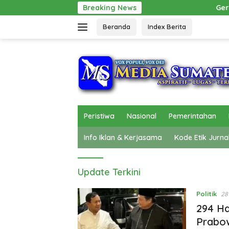
Langsung
Breaking News
Gerak Cepat Pol PP Beri Pertol
ke
Beranda
Index Berita
konten
Peristiwa
Nasional
Pemerintahan
Info Iklan & Kerjasama
Kode Etik Jurna
MediaSumatera
Update Terkini
Politik
28
294 Ha
Prabow