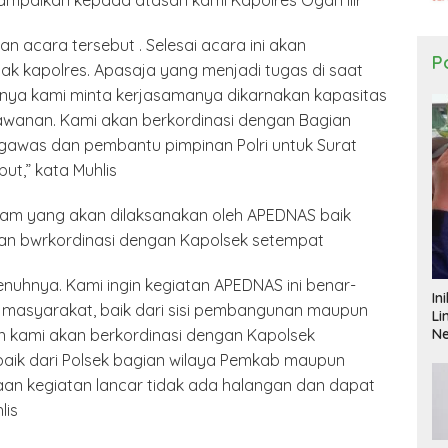
mpaikan kepada atasan kami Kapolres Ogan ilir
acara tersebut . Selesai acara ini akan
Po
k kapolres. Apasaja yang menjadi tugas di saat
tunya kami minta kerjasamanya dikarnakan kapasitas
awanan. Kami akan berkordinasi dengan Bagian
ngawas dan pembantu pimpinan Polri untuk Surat
ut,” kata Muhlis
ram yang akan dilaksanakan oleh APEDNAS baik
kan bwrkordinasi dengan Kapolsek setempat
uhnya. Kami ingin kegiatan APEDNAS ini benar-
In
masyarakat, baik dari sisi pembangunan maupun
Li
N
kami akan berkordinasi dengan Kapolsek
 baik dari Polsek bagian wilaya Pemkab maupun
an kegiatan lancar tidak ada halangan dan dapat
lis