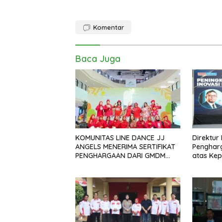
Komentar
Baca Juga
KOMUNITAS LINE DANCE JJ
Direktur
ANGELS MENERIMA SERTIFIKAT
Pengharg
PENGHARGAAN DARI GMDM
atas Ke
DPP ATAS PERAN SERTA DALAM
Percepa
Polrest
P4GN
Biomass
Serdan
Latiha
“Zebra
Tahun 