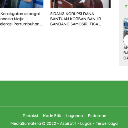
I
 Kerakyatan sebagai
SIDANG KORUPSI DANA
donesia Maju:
BANTUAN KORBAN BANJIR
elerasi Pertumbuhan
BANDANG SAMOSIR: TIGA
lan di Era Prabowo-
KEPALA DESA MENGAKU SUDAH
KEMBALIKAN UANG YANG
DITERIMA
 Bisnis dan
DONALD TRUMP,
ANTRI TIGA JAM DI
M
(9)
TARIF 32 PERSEN
BANDARA HOUSTON
K
ITNYA
DAN KISAH SEPATU
DAN MACETNYA
Y
A MINYAK
CIBADUYUT
POLITIK AMERIKA
ST
AN
SERIKAT
POWER DUNIA
Redaksi
Kode Etik
Layanan
Pedoman
MediaSumatera © 2022 - Aspiratif - Lugas - Terpercaya