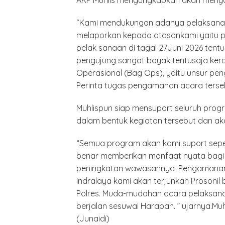
AKP Muhlis mengungkapkan akan menya
“Kami mendukungan adanya pelaksanaan 
melaporkan kepada atasankami yaitu pa
pelak sanaan di tagal 27Juni 2026 ten
pengujung sangat bayak tentusaja ker
Operasional (Bag Ops), yaitu unsur pe
Perinta tugas pengamanan acara terseb
Muhlispun siap mensuport seluruh prog
dalam bentuk kegiatan tersebut dan a
“Semua program akan kami suport sepen
benar memberikan manfaat nyata bagi 
peningkatan wawasannya, Pengamanan 
Indralaya kami akan terjunkan Prosonil
Polres. Muda-mudahan acara pelaksana
berjalan sesuwai Harapan. ” ujarnya.Muh
(Junaidi)