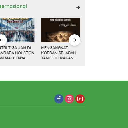
nternasional
ENGANGKAT
AWAL KEMAJUAN
Minyak, Bisnis dan
ORBAN SEJARAH
CINA DAN REVOLUSI
Politik (14) KETIKA
ANG DILUPAKAN
DAMAI DENG
MESIN MENGEBOR
ATISTIK
XIAOPING
LEBIH DALAM,
MELAMPAUI NURANI