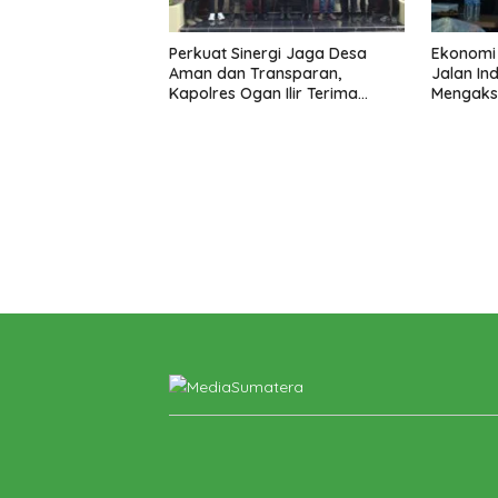
Perkuat Sinergi Jaga Desa
Ekonomi
Aman dan Transparan,
Jalan In
Kapolres Ogan Ilir Terima
Mengaks
Silaturahmi ABPEDNAS
Berkeadi
Gibran
Minyak,
Politik 
BANGK
NEGAR
MELAW
SUPER