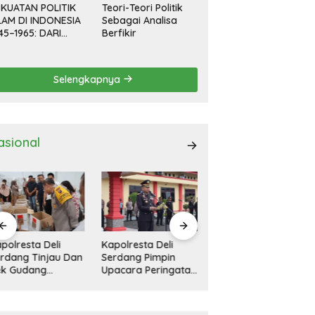
KUATAN POLITIK
Teori-Teori Politik
LAM DI INDONESIA
Sebagai Analisa
45–1965: DARI
Berfikir
EVOLUSI HINGGA
EMOKRASI
RPIMPIN
Selengkapnya
asional
polresta Deli
11 Rumah Rusak
Kapolresta Deli
rdang Pimpin
Diterjang Bandang
Serdang Pimpin
acara Peringatan
Di Tanah Pinem
Apel Gelar Pasukan
ri Pahlawan
Dairi
Ops Zebra Toba
sional
2024