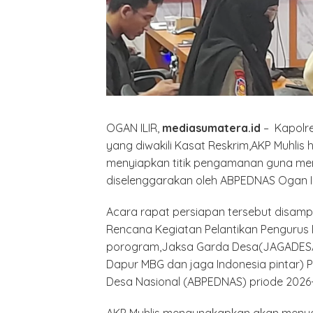
OGAN ILIR,
mediasumatera.id
– Kapolre
yang diwakili Kasat Reskrim,AKP Muhlis 
menyiapkan titik pengamanan guna m
diselenggarakan oleh ABPEDNAS Ogan Ili
Acara rapat persiapan tersebut disamp
Rencana Kegiatan Pelantikan Pengurus D
porogram,Jaksa Garda Desa(JAGADESA)
Dapur MBG dan jaga Indonesia pintar)
Desa Nasional (ABPEDNAS) priode 2026-