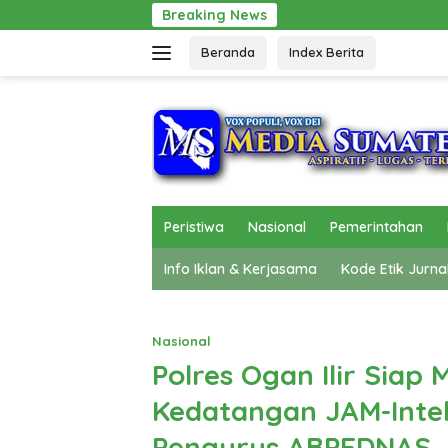
Langsung
Breaking News
Gerak Cepat Pol
ke
Beranda
Index Berita
konten
Peristiwa
Nasional
Pemerintahan
Info Iklan & Kerjasama
Kode Etik Jurna
Nasional
Polres Ogan Ilir Sia
Kedatangan JAM-Inte
Pengurus ABPEDNAS