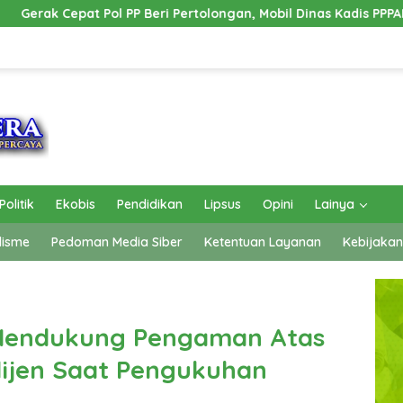
 PP Beri Pertolongan, Mobil Dinas Kadis PPPAPPKB Ogan Ilir Ala
Politik
Ekobis
Pendidikan
Lipsus
Opini
Lainya
lisme
Pedoman Media Siber
Ketentuan Layanan
Kebijakan
p Mendukung Pengaman Atas
lijen Saat Pengukuhan