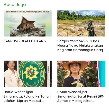
Baca Juga
KAMPUNG DI ACEH HILANG
Satgas Yonif 645 GTY Pos
Muara Nawa Melaksanakan
Kegiatan Membangun Gereja
Di Distrik Airu
Rotua Wendeilyna
Rotua Wendeilyna
Simarmata, Pulang ke Tanah
Simarmata, Surat Resmi BPN
Leluhur, Kiprah Mediasi,
Samosir Menegaskan:
Jurnalistik, Paralegal Kasus
Dokumen Kolonial Belanda