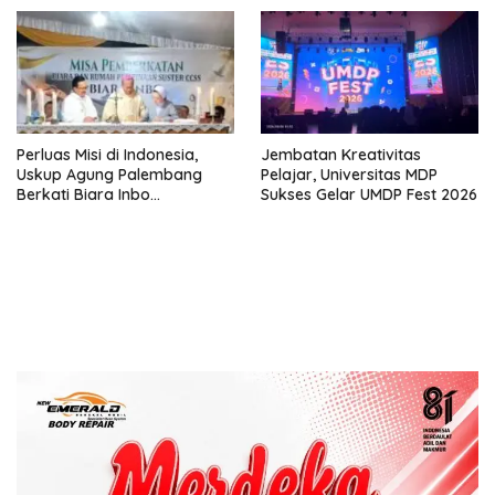
Sejarah dan Hukum Adat
Bukan Bukti Hak Atas Tanah
Batak
dalam Sengketa Lumban Silo
Perluas Misi di Indonesia,
Jembatan Kreativitas
Uskup Agung Palembang
Pelajar, Universitas MDP
Berkati Biara Inbo
Sukses Gelar UMDP Fest 2026
Kongregasi CCSS di
Sukomoro