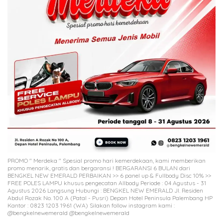
PROMO " Merdeka " Spesial promo hari kemerdekaan, kami memberikan
promo menarik, gratis dan bergaransi ! BERGARANSI 6 BULAN dari
BENGKEL NEW EMERALD PERBAIKAN >> 6 panel up & Fullbody Disc 10% >>
FREE POLES LAMPU khusus pengecatan Allbody Periode : 04 Agustus - 31
Agustus 2026 Langsung Hubungi : BENGKEL NEW EMERALD Jl. Residen
Abdul Rozak No. 100 A (Patal - Pusri) Depan Hotel Peninsula Palembang HP
Kantor : 0823 1203 1961 (WA) Silakan follow instagram kami :
@bengkelnewemerald @bengkelnewemerald