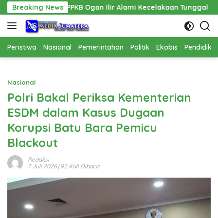
Langsung
PAPPKB Ogan Ilir Alami Kecelakaan Tunggal
Breaking News
Pembangunan
ke
konten
Peristiwa
Nasional
Pemerintahan
Politik
Ekobis
Pendidika
Nasional
Polri Bakal Periksa Kementerian
ESDM dalam Kasus Dugaan
Korupsi Batu Bara Pemicu
Blackout
Redaksi
7 Juli 2026
| 92 Kali Dibaca