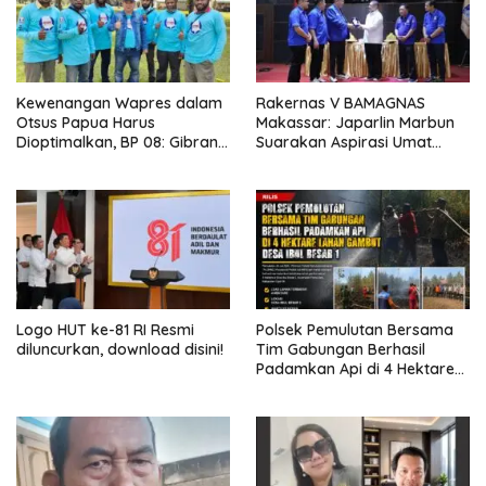
Kewenangan Wapres dalam
Rakernas V BAMAGNAS
Otsus Papua Harus
Makassar: Japarlin Marbun
Dioptimalkan, BP 08: Gibran
Suarakan Aspirasi Umat
Perlu Jadi Motor
Kristen, Bahas Rakernas VI di
Pembangunan dan
Bangkok
Kesejahteraan Papua
Logo HUT ke-81 RI Resmi
Polsek Pemulutan Bersama
diluncurkan, download disini!
Tim Gabungan Berhasil
Padamkan Api di 4 Hektare
Lahan Gambut Desa Ibul
Besar 1