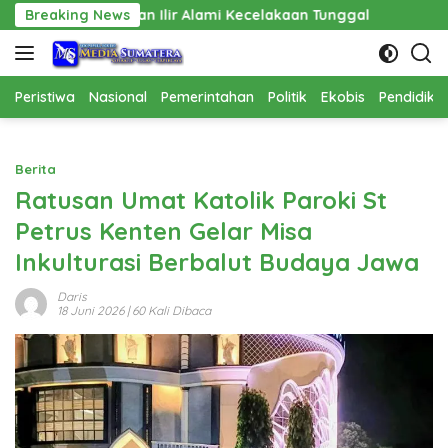
Langsung
Ogan Ilir Alami Kecelakaan Tunggal
Breaking News
Pembangunan Cathla
ke
konten
Peristiwa
Nasional
Pemerintahan
Politik
Ekobis
Pendidika
Berita
Ratusan Umat Katolik Paroki St
Petrus Kenten Gelar Misa
Inkulturasi Berbalut Budaya Jawa
Daris
18 Juni 2026
| 60 Kali Dibaca