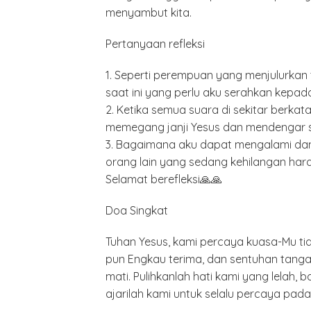
menyambut kita.
Pertanyaan refleksi
1. Seperti perempuan yang menjulurkan
saat ini yang perlu aku serahkan kepa
2. Ketika semua suara di sekitar berkat
Minyak,
memegang janji Yesus dan mendengar su
Politik 
BANGK
3. Bagaimana aku dapat mengalami da
NEGAR
orang lain yang sedang kehilangan har
MELAW
Selamat berefleksi🙏🙏
SUPER
Doa Singkat
Tuhan Yesus, kami percaya kuasa-Mu ti
pun Engkau terima, dan sentuhan tan
mati. Pulihkanlah hati kami yang lelah
ajarilah kami untuk selalu percaya pada 