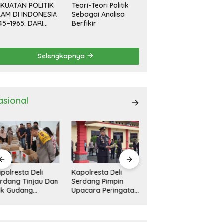
KUATAN POLITIK
Teori-Teori Politik
LAM DI INDONESIA
Sebagai Analisa
45–1965: DARI
Berfikir
EVOLUSI HINGGA
EMOKRASI
RPIMPIN
Selengkapnya
asional
polresta Deli
11 Rumah Rusak
Kapolresta Deli
rdang Pimpin
Diterjang Bandang
Serdang Pimpin
acara Peringatan
Di Tanah Pinem
Apel Gelar Pasukan
ri Pahlawan
Dairi
Ops Zebra Toba
sional
2024