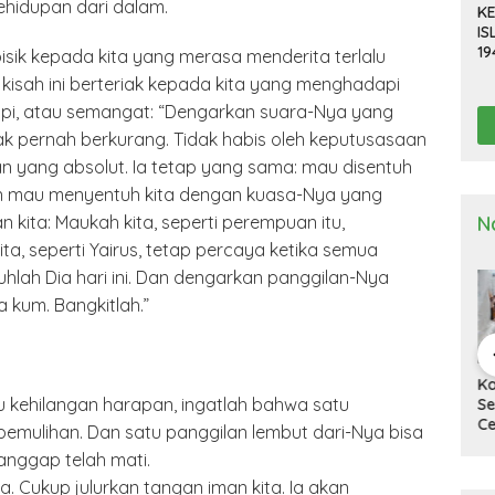
kehidupan dari dalam.
KE
IS
19
bisik kepada kita yang merasa menderita terlalu
R
 kisah ini berteriak kepada kita yang menghadapi
D
impi, atau semangat: “Dengarkan suara-Nya yang
TE
dak pernah berkurang. Tidak habis oleh keputusasaan
ian yang absolut. Ia tetap yang sama: mau disentuh
dan mau menyentuh kita dengan kuasa-Nya yang
N
an kita: Maukah kita, seperti perempuan itu,
a, seperti Yairus, tetap percaya ketika semua
uhlah Dia hari ini. Dan dengarkan panggilan-Nya
 kum. Bangkitlah.”
a Deli
Kapolresta Deli
Kapolresta Deli
Ka
tau kehilangan harapan, ingatlah bahwa satu
g Gelar
Serdang Pimpin
Serdang Tinjau Dan
Se
n Pra Operasi
Upacara Pelepasan
Cek Gudang
Up
pemulihan. Dan satu panggilan lembut dari-Nya bisa
 Toba”
Purna Bakti
Logistik KPU
Ha
nggap telah mati.
2024
Personel Polresta
Na
Deli Serdang
 Cukup julurkan tangan iman kita. Ia akan