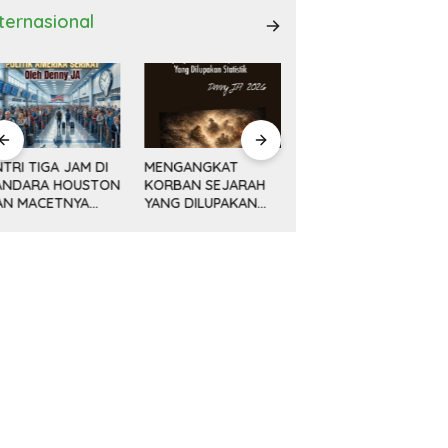
nternasional
ENGANGKAT
AWAL KEMAJUAN
Minyak, Bisnis dan
ORBAN SEJARAH
CINA DAN REVOLUSI
Politik (14) KETIKA
ANG DILUPAKAN
DAMAI DENG
MESIN MENGEBOR
ATISTIK
XIAOPING
LEBIH DALAM,
MELAMPAUI NURANI