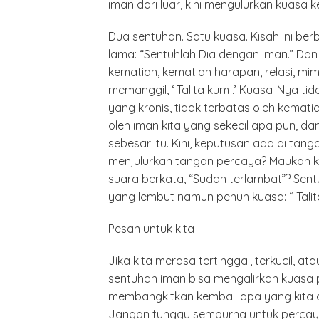
iman dari luar, kini mengulurkan kuasa 
Dua sentuhan. Satu kuasa. Kisah ini ber
lama: “Sentuhlah Dia dengan iman.” Dan
kematian, kematian harapan, relasi, m
memanggil, ‘ Talita kum .’ Kuasa-Nya ti
yang kronis, tidak terbatas oleh kemat
oleh iman kita yang sekecil apa pun, 
sebesar itu. Kini, keputusan ada di tang
menjulurkan tangan percaya? Maukah kit
suara berkata, “Sudah terlambat”? Sent
yang lembut namun penuh kuasa: “ Talita
Pesan untuk kita
Polrest
Jika kita merasa tertinggal, terkucil, a
Serdan
Latiha
sentuhan iman bisa mengalirkan kuasa 
“Zebra
membangkitkan kembali apa yang kita a
Tahun 
Jangan tunggu sempurna untuk percaya.