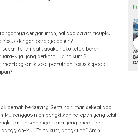
I
 tangannya dengan iman, hal apa dalam hidupku
da Yesus dengan percaya penuh?
a ‘sudah terlambat’, apakah aku tetap berani
 Bisnis dan
DONALD TRUMP,
ANTRI TIGA JAM DI
M
ara-Nya yang berkata, “Talita kum”?
(9)
TARIF 32 PERSEN
BANDARA HOUSTON
K
ITNYA
DAN KISAH SEPATU
DAN MACETNYA
Y
n membagikan kuasa pemulihan Yesus kepada
A MINYAK
CIBADUYUT
POLITIK AMERIKA
ST
apan?
AN
SERIKAT
POWER DUNIA
dak pernah berkurang. Sentuhan iman sekecil apa
gan-Mu sanggup membangkitkan harapan yang telah
, bangkitkanlah semangat kami yang pudar, dan
panggilan-Mu: “Talita kum, bangkitlah.” Amin.