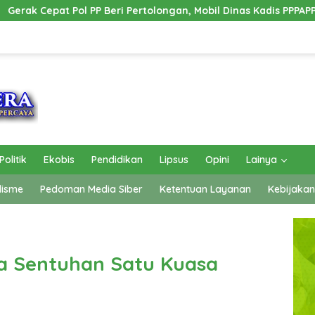
 Beri Pertolongan, Mobil Dinas Kadis PPPAPPKB Ogan Ilir Alami 
Politik
Ekobis
Pendidikan
Lipsus
Opini
Lainya
lisme
Pedoman Media Siber
Ketentuan Layanan
Kebijakan
ua Sentuhan Satu Kuasa