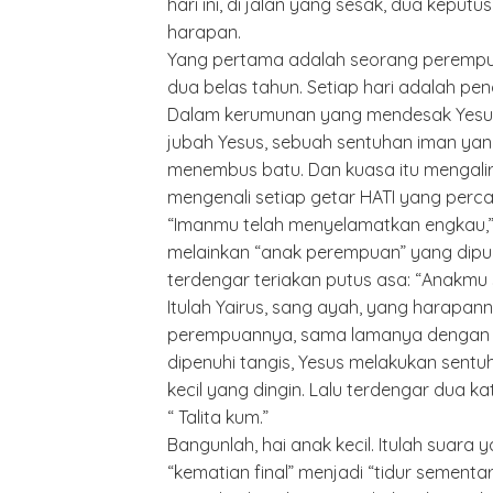
hari ini, di jalan yang sesak, dua kep
harapan.
Yang pertama adalah seorang perempu
dua belas tahun. Setiap hari adalah pe
Dalam kerumunan yang mendesak Yesus,
jubah Yesus, sebuah sentuhan iman yang 
menembus batu. Dan kuasa itu mengalir.
mengenali setiap getar HATI yang perca
“Imanmu telah menyelamatkan engkau,” k
melainkan “anak perempuan” yang dipulih
terdengar teriakan putus asa: “Anakmu 
Itulah Yairus, sang ayah, yang harapann
perempuannya, sama lamanya dengan pe
dipenuhi tangis, Yesus melakukan sen
kecil yang dingin. Lalu terdengar dua k
“ Talita kum.”
Bangunlah, hai anak kecil. Itulah sua
“kematian final” menjadi “tidur semen