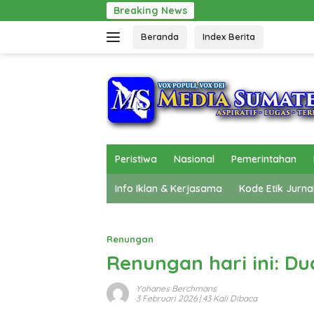
Langsung
Breaking News
Gerak Cepat Pol PP
ke
Beranda
Index Berita
konten
Peristiwa
Nasional
Pemerintahan
Info Iklan & Kerjasama
Kode Etik Jurna
Renungan
Renungan hari ini: D
Yohanes Berchmans
3 Februari 2026
| 43 Kali Dibaca