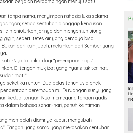
utusasaan berjalan berdampingan menuju satu
an tanpa nama, menyimpan rahasia luka selama
Po
ngasingan; setiap sentuhan dianggap kenajisan.
 ia menjulurkan jarinya dan menyentuh ujung
gigih, seperti tetes air yang percaya bisa
 Bukan dari kain jubah, melainkan dari Sumber yang
ya.
ata-Nya. Ia bukan lagi “perempuan najis”,
kan. Di tengah mukjizat yang nyaris tak terlihat,
sudah mati!”
ya seketika runtuh. Dua belas tahun usia anak
In
nderitaan perempuan itu. Di ruangan sunyi yang
Li
tuhan kedua: tangan-Nya memegang tangan gadis
N
ata dalam bahasa sehari-hari, penuh keintiman:
ra yang membelah diamnya kubur, mengubah
tara”. Tangan yang sama yang merasakan sentuhan