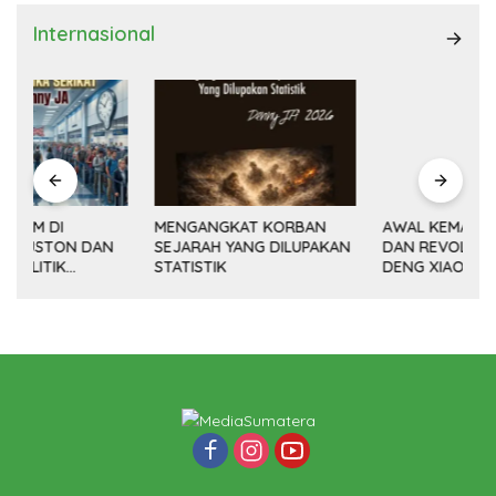
Internasional
MENGANGKAT KORBAN
AWAL KEMAJUAN CINA
SEJARAH YANG DILUPAKAN
DAN REVOLUSI DAMAI
(14
STATISTIK
DENG XIAOPING