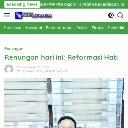
Langsung
Kadis PPPAPPKB Ogan Ilir Alami Kecelakaan Tunggal
Breaking News
Pem
ke
konten
Peristiwa
Nasional
Pemerintahan
Politik
Ekobis
Pendidika
Renungan
Renungan hari ini: Reformasi Hati
Yohanes Berchmans
10 Februari 2026
| 31 Kali Dibaca