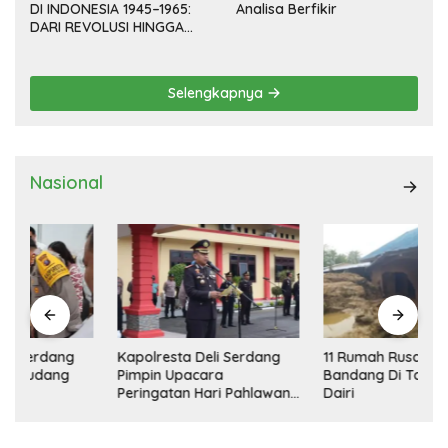
DI INDONESIA 1945–1965:
Analisa Berfikir
DARI REVOLUSI HINGGA
DEMOKRASI TERPIMPIN
Selengkapnya
Nasional
Kapolresta Deli Serdang
11 Rumah Rusak Diterjang
Pimpin Upacara
Bandang Di Tanah Pinem
Peringatan Hari Pahlawan
Dairi
Nasional