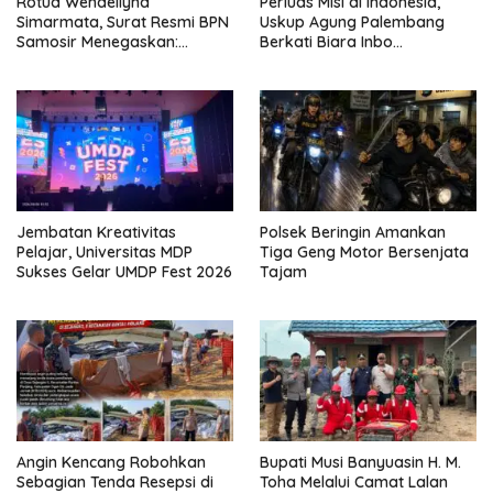
Rotua Wendeilyna
Perluas Misi di Indonesia,
Simarmata, Surat Resmi BPN
Uskup Agung Palembang
Samosir Menegaskan:
Berkati Biara Inbo
Dokumen Kolonial Belanda
Kongregasi CCSS di
Bukan Bukti Hak Atas Tanah
Sukomoro
dalam Sengketa Lumban Silo
Jembatan Kreativitas
Polsek Beringin Amankan
Pelajar, Universitas MDP
Tiga Geng Motor Bersenjata
Sukses Gelar UMDP Fest 2026
Tajam
Angin Kencang Robohkan
Bupati Musi Banyuasin H. M.
Sebagian Tenda Resepsi di
Toha Melalui Camat Lalan