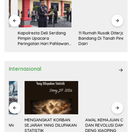
Kapolresta Deli Serdang
11 Rumah Rusak Diterjang
Pimpin Upacara
Bandang Di Tanah Pinem
Peringatan Hari Pahlawan
Dairi
Nasional
Internasional
MENGANGKAT KORBAN
AWAL KEMAJUAN CINA
SEJARAH YANG DILUPAKAN
DAN REVOLUSI DAMAI
(14
STATISTIK
DENG XIAOPING