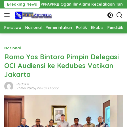
Langsung
Kadis PPPAPPKB Ogan Ilir Alami Kecelakaan Tunggal
Breaking News
Pemb
ke
konten
Peristiwa
Nasional
Pemerintahan
Politik
Ekobis
Pendidika
Nasional
Romo Yos Bintoro Pimpin Delegasi
OCI Audiensi ke Kedubes Vatikan
Jakarta
Redaksi
21 Mei 2026
| 24 Kali Dibaca