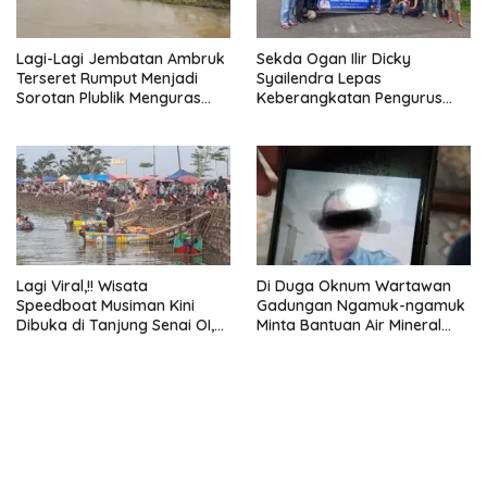
Lagi-Lagi Jembatan Ambruk
Sekda Ogan Ilir Dicky
Terseret Rumput Menjadi
Syailendra Lepas
Sorotan Plublik Menguras
Keberangkatan Pengurus
Anggaran APBD
dan Anggota PWI Ogan Ilir
Ikuti HPN 2026 di Banten
Lagi Viral,!! Wisata
Di Duga Oknum Wartawan
Speedboat Musiman Kini
Gadungan Ngamuk-ngamuk
Dibuka di Tanjung Senai OI,
Minta Bantuan Air Mineral
Tiket Hanya Rp 15 Ribu per
Kemasan pada Wabup Ogan
Orang
Ilir