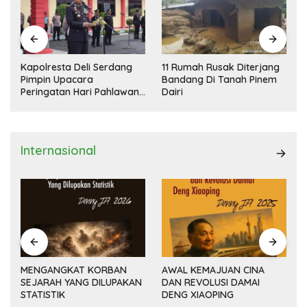
Kapolresta Deli Serdang
11 Rumah Rusak Diterjang
Pimpin Upacara
Bandang Di Tanah Pinem
Peringatan Hari Pahlawan
Dairi
Nasional
Internasional
MENGANGKAT KORBAN
AWAL KEMAJUAN CINA
SEJARAH YANG DILUPAKAN
DAN REVOLUSI DAMAI
(14
STATISTIK
DENG XIAOPING