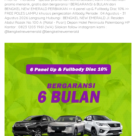
promo menarik, gratis dan bergaransi ! BERGARANSI 6 BULAN dari
BENGKEL NEW EMERALD PERBAIKAN >> 6 panel up & Fullbody Disc 10% >>
FREE POLES LAMPU khusus pengecatan Allbody Periode : 04 Agustus - 31
Agustus 2026 Langsung Hubungi : BENGKEL NEW EMERALD Jl. Residen
Abdul Rozak No. 100 A (Patal - Pusri) Depan Hotel Peninsula Palembang HP
Kantor : 0823 1203 1961 (WA) Silakan follow instagram kami :
@bengkelnewemerald @bengkelnewemerald