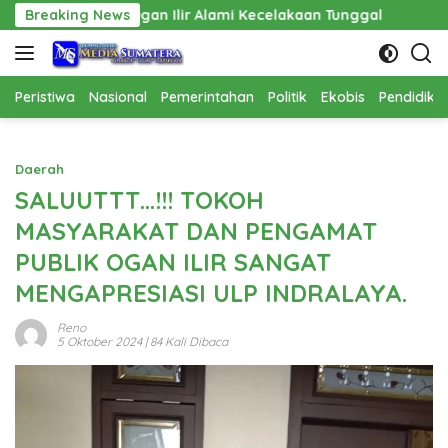
Langsung
 Alami Kecelakaan Tunggal
Breaking News
Pembangunan Cathlab RSUD H
ke
konten
Peristiwa
Nasional
Pemerintahan
Politik
Ekobis
Pendidika
Daerah
SALUUTTT…!!! TOKOH
MASYARAKAT DAN PENGAMAT
PUBLIK OGAN ILIR SANGAT
MENGAPRESIASI ULP INDRALAYA.
Reno
5 Oktober 2024
| 84 Kali Dibaca