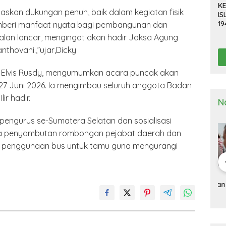
KE
askan dukungan penuh, baik dalam kegiatan fisik
IS
19
emberi manfaat nyata bagi pembangunan dan
R
alan lancar, mengingat akan hadir Jaksa Agung
D
anthovani.,”ujar,Dicky
TE
, Elvis Rusdy, mengumumkan acara puncak akan
 27 Juni 2026. Ia mengimbau seluruh anggota Badan
r hadir.
N
pengurus se-Sumatera Selatan dan sosialisasi
ada penyambutan rombongan pejabat daerah dan
ur penggunaan bus untuk tamu guna mengurangi
a Deli
Kapolresta Deli
Kapolresta Deli
Ka
g Gelar
Serdang Pimpin
Serdang Tinjau Dan
Se
n Pra Operasi
Upacara Pelepasan
Cek Gudang
Up
 Toba”
Purna Bakti
Logistik KPU
Ha
2024
Personel Polresta
Na
Deli Serdang