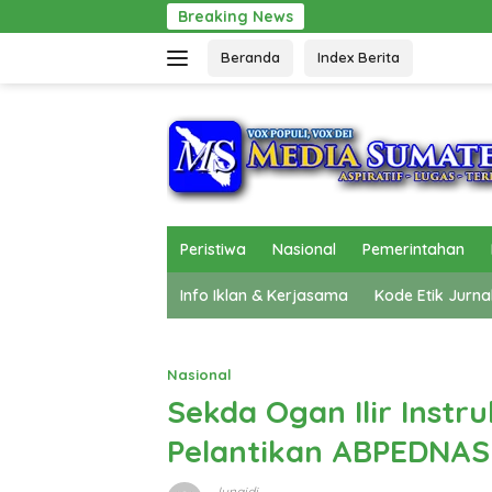
Langsung
Breaking News
Gerak Cepat Pol PP Beri
ke
Beranda
Index Berita
konten
Peristiwa
Nasional
Pemerintahan
Info Iklan & Kerjasama
Kode Etik Jurna
Nasional
Sekda Ogan Ilir Inst
Pelantikan ABPEDNAS
Junaidi