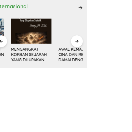
nternasional
ENGANGKAT
AWAL KEMAJUAN
Minyak, Bisnis dan
ORBAN SEJARAH
CINA DAN REVOLUSI
Politik (14) KETIKA
ANG DILUPAKAN
DAMAI DENG
MESIN MENGEBOR
ATISTIK
XIAOPING
LEBIH DALAM,
MELAMPAUI NURANI