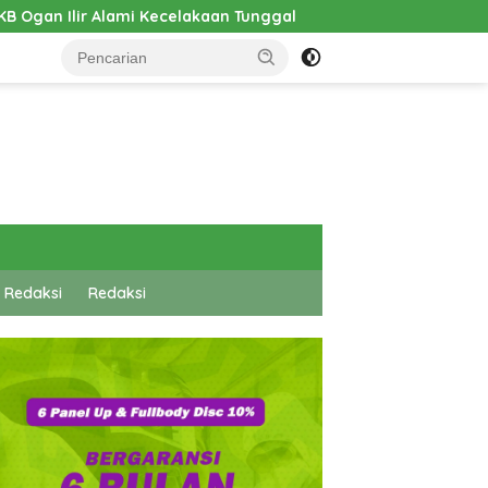
akaan Tunggal
Pembangunan Cathlab RSUD Hadrianus S
 Redaksi
Redaksi