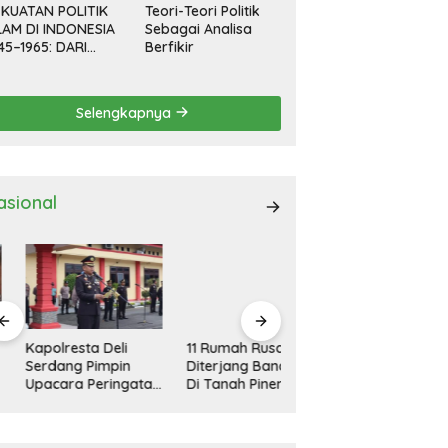
KUATAN POLITIK
Teori-Teori Politik
LAM DI INDONESIA
Sebagai Analisa
45–1965: DARI
Berfikir
EVOLUSI HINGGA
EMOKRASI
RPIMPIN
Selengkapnya
asional
polresta Deli
11 Rumah Rusak
Kapolresta Deli
rdang Pimpin
Diterjang Bandang
Serdang Pimpin
acara Peringatan
Di Tanah Pinem
Apel Gelar Pasukan
ri Pahlawan
Dairi
Ops Zebra Toba
sional
2024