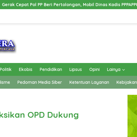
 Pertolongan, Mobil Dinas Kadis PPPAPPKB Ogan Ilir Alami Kecel
Politik
Ekobis
Pendidikan
Lipsus
Opini
Lainya
lisme
Pedoman Media Siber
Ketentuan Layanan
Kebijakan
ruksikan OPD Dukung