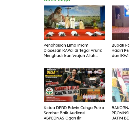
Penahbisan Lima Imam
Bupati P
Minyak,
Diosesan KAPal di Tegal Arum:
Hadiri P
Politik 
Menghadirkan Wajah Allah
dan IKWI
BANGK
yang Belas Kasih
2026–20
NEGAR
MELAW
SUPER
Ketua DPRD Edwin Cahya Putra
BAKORN
Sambut Baik Audiensi
PROVINS
ABPEDNAS Ogan Ilir
JATIM B
TANPA N
PELAJAR