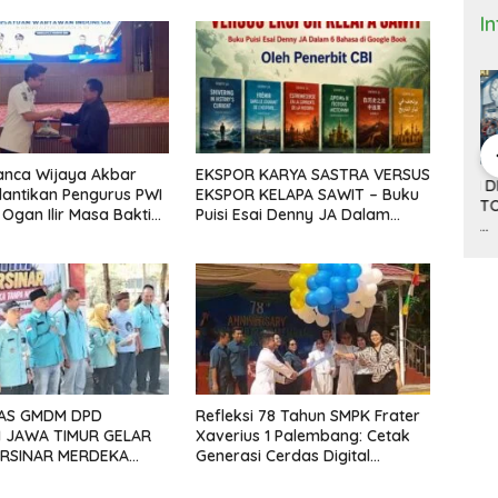
I
anca Wijaya Akbar
EKSPOR KARYA SASTRA VERSUS
 Bisnis dan
DONALD TRUMP,
ANTRI TIGA JAM DI
M
elantikan Pengurus PWI
EKSPOR KELAPA SAWIT – Buku
(9)
TARIF 32 PERSEN
BANDARA HOUSTON
K
 Ogan Ilir Masa Bakti
Puisi Esai Denny JA Dalam
ITNYA
DAN KISAH SEPATU
DAN MACETNYA
Y
29
Enam Bahasa Tersedia di
A MINYAK
CIBADUYUT
POLITIK AMERIKA
ST
Google Books
AN
SERIKAT
POWER DUNIA
AS GMDM DPD
Refleksi 78 Tahun SMPK Frater
I JAWA TIMUR GELAR
Xaverius 1 Palembang: Cetak
ERSINAR MERDEKA
Generasi Cerdas Digital
ARKOBA RATUSAN
Berfondasi Kasih dan Empati
 DAN KOMUNITAS