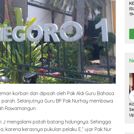
KE
IS
19
R
D
TE
N
eman korban dan dipisah oleh Pak Aldi Guru Bahasa
ih parah. Selanjutnya Guru BP Pak Nurhay membawa
a Deli
Kapolresta Deli
Kapolresta Deli
Ka
dah Rawamangun.
g Gelar
Serdang Pimpin
Serdang Tinjau Dan
Se
n Pra Operasi
Upacara Pelepasan
Cek Gudang
Up
 Toba”
Purna Bakti
Logistik KPU
Ha
an J mengalami patah batang hidungnya. Sehingga
2024
Personel Polresta
Na
a, karena kerasnya pukulan pelaku E,” ujar Pak Nur
Deli Serdang