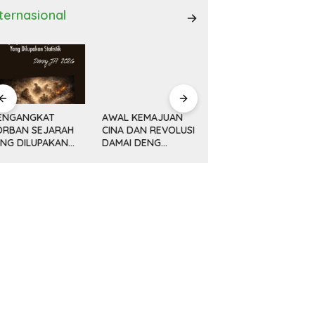
nternasional
ENGANGKAT
AWAL KEMAJUAN
Minyak, Bisnis dan
ORBAN SEJARAH
CINA DAN REVOLUSI
Politik (14) KETIKA
ANG DILUPAKAN
DAMAI DENG
MESIN MENGEBOR
ATISTIK
XIAOPING
LEBIH DALAM,
MELAMPAUI NURANI