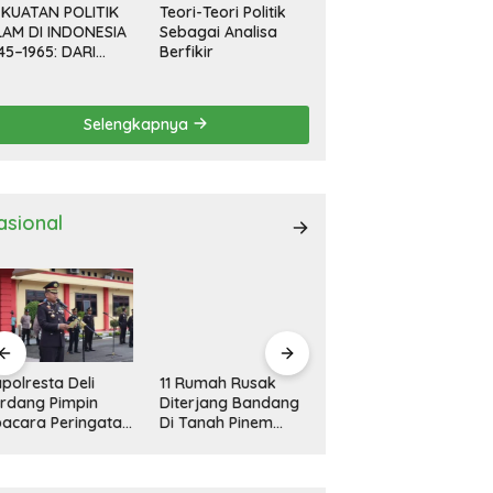
KUATAN POLITIK
Teori-Teori Politik
LAM DI INDONESIA
Sebagai Analisa
45–1965: DARI
Berfikir
EVOLUSI HINGGA
EMOKRASI
RPIMPIN
Selengkapnya
asional
polresta Deli
11 Rumah Rusak
Kapolresta Deli
rdang Pimpin
Diterjang Bandang
Serdang Pimpin
acara Peringatan
Di Tanah Pinem
Apel Gelar Pasukan
ri Pahlawan
Dairi
Ops Zebra Toba
sional
2024