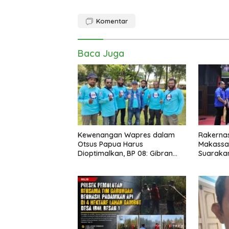
Komentar
Baca Juga
Kewenangan Wapres dalam
Rakerna
Otsus Papua Harus
Makassar
Dioptimalkan, BP 08: Gibran
Suarakan
Perlu Jadi Motor Pembangunan
Kristen,
dan Kesejahteraan Papua
Bangkok