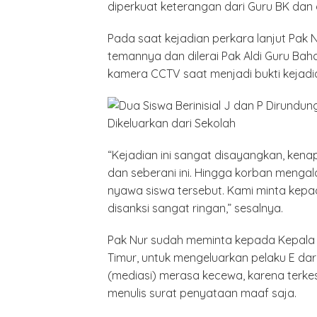
diperkuat keterangan dari Guru BK dan d
Pada saat kejadian perkara lanjut Pak 
temannya dan dilerai Pak Aldi Guru Bah
kamera CCTV saat menjadi bukti kejadia
Minyak,
Politik 
BANGK
“Kejadian ini sangat disayangkan, ken
NEGAR
MELAW
dan seberani ini. Hingga korban meng
SUPER
nyawa siswa tersebut. Kami minta kepa
disanksi sangat ringan,” sesalnya.
Pak Nur sudah meminta kepada Kepala 
Timur, untuk mengeluarkan pelaku E da
(mediasi) merasa kecewa, karena terke
menulis surat penyataan maaf saja.