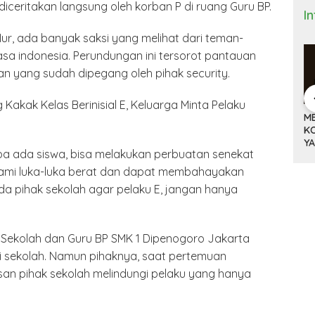
iceritakan langsung oleh korban P di ruang Guru BP.
I
Nur, ada banyak saksi yang melihat dari teman-
asa indonesia. Perundungan ini tersorot pantauan
n yang sudah dipegang oleh pihak security.
 Bisnis dan
DONALD TRUMP,
ANTRI TIGA JAM DI
M
(9)
TARIF 32 PERSEN
BANDARA HOUSTON
K
ITNYA
DAN KISAH SEPATU
DAN MACETNYA
Y
apa ada siswa, bisa melakukan perbuatan senekat
A MINYAK
CIBADUYUT
POLITIK AMERIKA
ST
AN
SERIKAT
alami luka-luka berat dan dapat membahayakan
POWER DUNIA
da pihak sekolah agar pelaku E, jangan hanya
Sekolah dan Guru BP SMK 1 Dipenogoro Jakarta
ri sekolah. Namun pihaknya, saat pertemuan
san pihak sekolah melindungi pelaku yang hanya