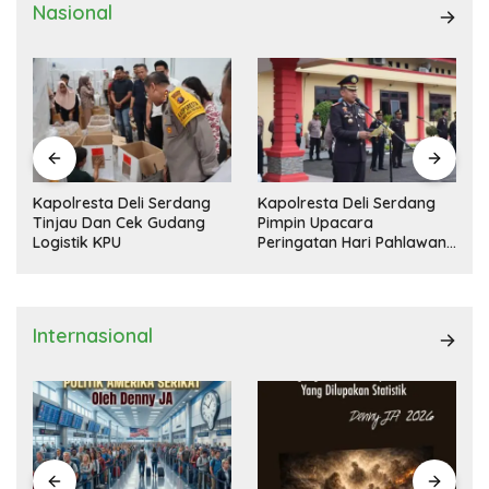
Nasional
Kapolresta Deli Serdang
11 Rumah Rusak Diterjang
Pimpin Upacara
Bandang Di Tanah Pinem
Peringatan Hari Pahlawan
Dairi
Nasional
Internasional