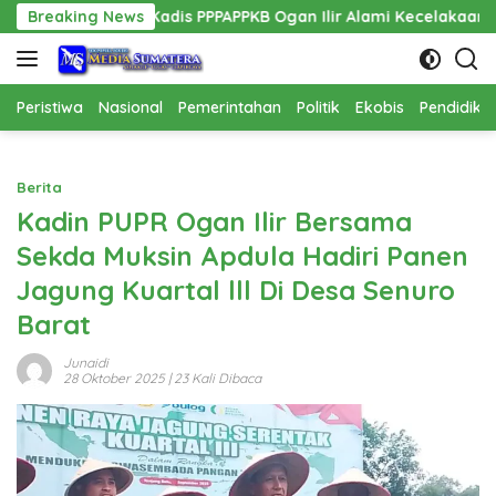
Langsung
nas Kadis PPPAPPKB Ogan Ilir Alami Kecelakaan Tunggal
Breaking News
ke
konten
Peristiwa
Nasional
Pemerintahan
Politik
Ekobis
Pendidika
Berita
Kadin PUPR Ogan Ilir Bersama
Sekda Muksin Apdula Hadiri Panen
Jagung Kuartal lll Di Desa Senuro
Barat
Junaidi
28 Oktober 2025
| 23 Kali Dibaca