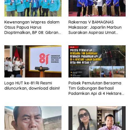
Kewenangan Wapres dalam
Rakernas V BAMAGNAS
Otsus Papua Harus
Makassar: Japarlin Marbun
Dioptimalkan, BP 08: Gibran
Suarakan Aspirasi Umat
Perlu Jadi Motor
Kristen, Bahas Rakernas VI di
Pembangunan dan
Bangkok
Kesejahteraan Papua
Logo HUT ke-81 RI Resmi
Polsek Pemulutan Bersama
diluncurkan, download disini!
Tim Gabungan Berhasil
Padamkan Api di 4 Hektare
Lahan Gambut Desa Ibul
Besar 1