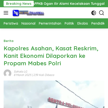
Langsung
PPAPPKB Ogan Ilir Alami Kecelakaan Tunggal
Breaking News
Pembanguna
ke
konten
Peristiwa
Nasional
Pemerintahan
Politik
Ekobis
Pendidika
Berita
Kapolres Asahan, Kasat Reskrim,
Kanit Ekonomi Dilaporkan ke
Propam Mabes Polri
Sahala LG
8 Maret 2025
| 239 Kali Dibaca