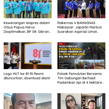
Kewenangan Wapres dalam
Rakernas V BAMAGNAS
Otsus Papua Harus
Makassar: Japarlin Marbun
Dioptimalkan, BP 08: Gibran
Suarakan Aspirasi Umat
Perlu Jadi Motor
Kristen, Bahas Rakernas VI di
Pembangunan dan
Bangkok
Kesejahteraan Papua
Logo HUT ke-81 RI Resmi
Polsek Pemulutan Bersama
diluncurkan, download disini!
Tim Gabungan Berhasil
Padamkan Api di 4 Hektare
Lahan Gambut Desa Ibul
Besar 1