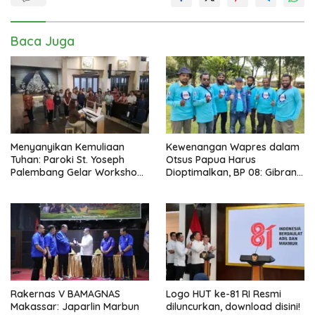
Baca Juga
Menyanyikan Kemuliaan
Kewenangan Wapres dalam
Tuhan: Paroki St. Yoseph
Otsus Papua Harus
Palembang Gelar Workshop
Dioptimalkan, BP 08: Gibran
Paduan Suara Demi
Perlu Jadi Motor
Keselarasan TPE 2020
Pembangunan dan
Kesejahteraan Papua
Rakernas V BAMAGNAS
Logo HUT ke-81 RI Resmi
Makassar: Japarlin Marbun
diluncurkan, download disini!