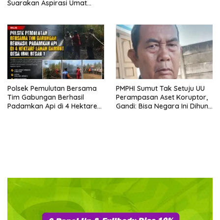
Suarakan Aspirasi Umat
Kristen, Bahas Rakernas VI di
Bangkok
Polsek Pemulutan Bersama
PMPHI Sumut Tak Setuju UU
Tim Gabungan Berhasil
Perampasan Aset Koruptor,
Padamkan Api di 4 Hektare
Gandi: Bisa Negara Ini Dihuni
Lahan Gambut Desa Ibul
Ribuan Orang Gila yang Baru
Besar 1