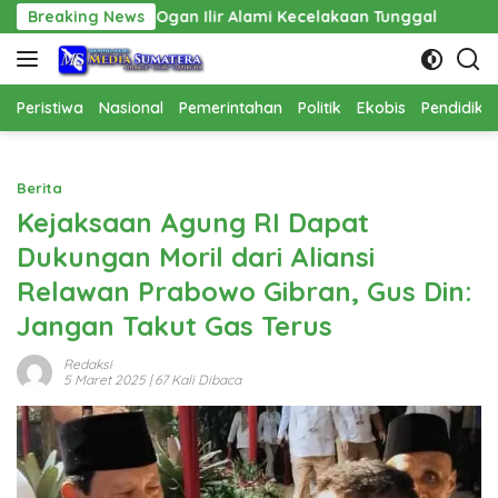
Langsung
Ogan Ilir Alami Kecelakaan Tunggal
Breaking News
Pembangunan Cathl
ke
konten
Peristiwa
Nasional
Pemerintahan
Politik
Ekobis
Pendidika
Berita
Kejaksaan Agung RI Dapat
Dukungan Moril dari Aliansi
Relawan Prabowo Gibran, Gus Din:
Jangan Takut Gas Terus
Redaksi
5 Maret 2025
| 67 Kali Dibaca