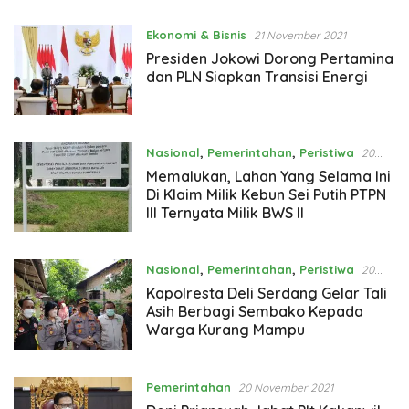
Ekonomi & Bisnis
21 November 2021
Presiden Jokowi Dorong Pertamina
dan PLN Siapkan Transisi Energi
Nasional
,
Pemerintahan
,
Peristiwa
20
November 2021
Memalukan, Lahan Yang Selama Ini
Di Klaim Milik Kebun Sei Putih PTPN
III Ternyata Milik BWS II
Nasional
,
Pemerintahan
,
Peristiwa
20
November 2021
Kapolresta Deli Serdang Gelar Tali
Asih Berbagi Sembako Kepada
Warga Kurang Mampu
Pemerintahan
20 November 2021