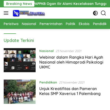
Langsung
is PPPAPPKB Ogan Ilir Alami Kecelakaan Tunggal
Breaking News
Pemban
ke
konten
Peristiwa
Nasional
Pemerintahan
Politik
Ekobis
Pendidika
MediaSumatera
Update Terkini
Nasional
23 November 2021
Webinar dalam Rangka Hari Ayah
Nasional oleh Himaprodi Psikologi
UKMC
Pendidikan
23 November 2021
Unjuk Kreatifitas dan Pameran
Kelas SMP Xaverius 1 Palembang