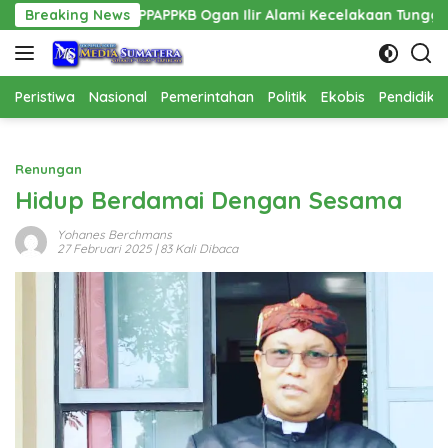
Langsung
is PPPAPPKB Ogan Ilir Alami Kecelakaan Tunggal
Breaking News
Pemban
ke
konten
Peristiwa
Nasional
Pemerintahan
Politik
Ekobis
Pendidika
Renungan
Hidup Berdamai Dengan Sesama
Yohanes Berchmans
27 Februari 2025
| 83 Kali Dibaca