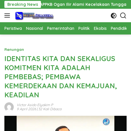
Langsung
 PPPAPPKB Ogan Ilir Alami Kecelakaan Tunggal
Breaking News
Pembangu
ke
konten
Peristiwa
Nasional
Pemerintahan
Politik
Ekobis
Pendidika
Renungan
IDENTITAS KITA DAN SEKALIGUS
KOMITMEN KITA ADALAH
PEMBEBAS; PEMBAWA
KEMERDEKAAN DAN KEMAJUAN,
KEADILAN
Victor Asido Elyakim P
9 April 2026
| 32 Kali Dibaca