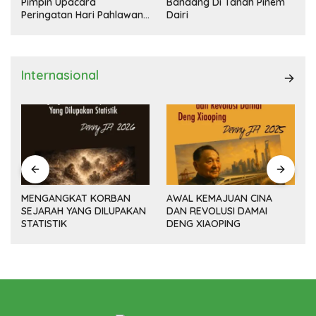
Pimpin Upacara
Bandang Di Tanah Pinem
Peringatan Hari Pahlawan
Dairi
Nasional
Internasional
MENGANGKAT KORBAN
AWAL KEMAJUAN CINA
SEJARAH YANG DILUPAKAN
DAN REVOLUSI DAMAI
(14
STATISTIK
DENG XIAOPING