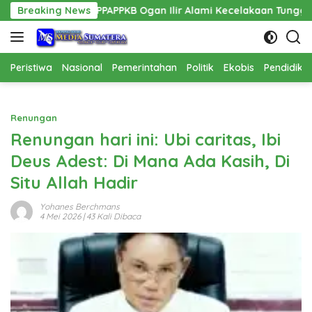
Langsung
is PPPAPPKB Ogan Ilir Alami Kecelakaan Tunggal
Breaking News
Pemban
ke
konten
Peristiwa
Nasional
Pemerintahan
Politik
Ekobis
Pendidika
Renungan
Renungan hari ini: Ubi caritas, Ibi
Deus Adest: Di Mana Ada Kasih, Di
Situ Allah Hadir
Yohanes Berchmans
4 Mei 2026
| 43 Kali Dibaca