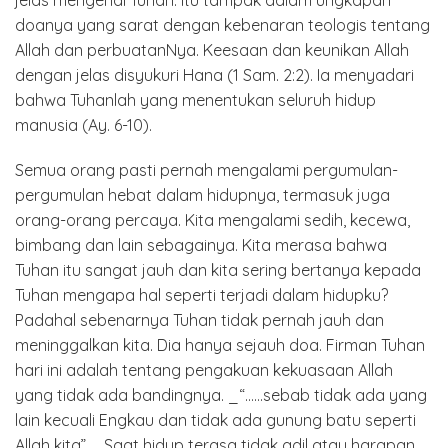
jelas mengenal Tuhan. Itu tampak dalam ungkapan
doanya yang sarat dengan kebenaran teologis tentang
Allah dan perbuatanNya. Keesaan dan keunikan Allah
dengan jelas disyukuri Hana (1 Sam. 2:2). Ia menyadari
bahwa Tuhanlah yang menentukan seluruh hidup
manusia (Ay. 6-10).
Semua orang pasti pernah mengalami pergumulan-
pergumulan hebat dalam hidupnya, termasuk juga
orang-orang percaya. Kita mengalami sedih, kecewa,
bimbang dan lain sebagainya. Kita merasa bahwa
Tuhan itu sangat jauh dan kita sering bertanya kepada
Tuhan mengapa hal seperti terjadi dalam hidupku?
Padahal sebenarnya Tuhan tidak pernah jauh dan
meninggalkan kita. Dia hanya sejauh doa. Firman Tuhan
hari ini adalah tentang pengakuan kekuasaan Allah
yang tidak ada bandingnya. _“……sebab tidak ada yang
lain kecuali Engkau dan tidak ada gunung batu seperti
Allah kita”._ Saat hidup terasa tidak adil atau harapan